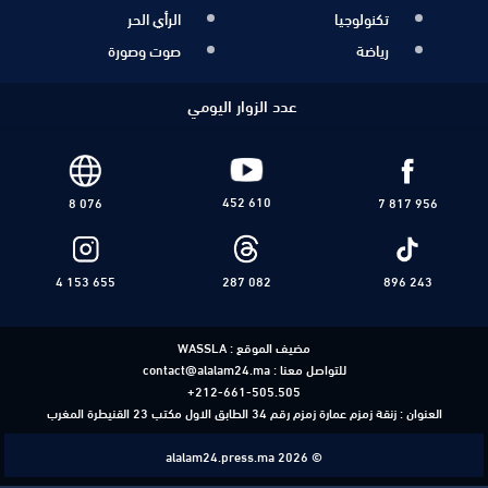
تكنولوجيا
الرأي الحر
رياضة
صوت وصورة
عدد الزوار اليومي
452 610
8 076
7 817 956
4 153 655
287 082
896 243
مضيف الموقع :
WASSLA
للتواصل معنا :
contact@alalam24.ma
+212-661-505.505
العنوان : زنقة زمزم عمارة زمزم رقم 34 الطابق الاول مكتب 23 القنيطرة المغرب
alalam24.press.ma 2026 ©