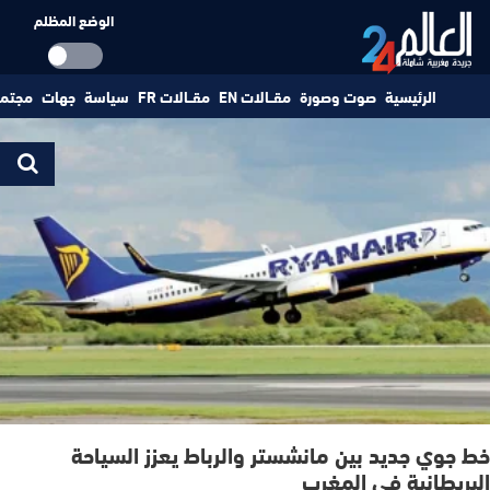
الوضع المظلم
الرئيسية
صوت وصورة
مقــالات EN
مقــالات FR
سياسة
جهات
مجتم
خط جوي جديد بين مانشستر والرباط يعزز السياحة
البريطانية في المغرب