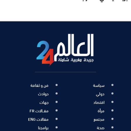
سياسة
فن و ثقافة
دولي
حوادث
اقتصاد
جهات
مرأة
مقــالات FR
مجتمع
مقالات ENG
صحة
برامجنا