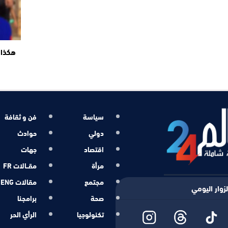
هكذا 
سياسة
فن و ثقافة
دولي
حوادث
اقتصاد
جهات
مرأة
مقــالات FR
مجتمع
مقالات ENG
زوار اليومي
صحة
برامجنا
تكنولوجيا
الرأي الحر