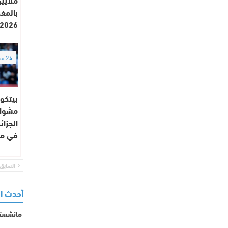
بالمغ
2026
24 ساعة
بيتكو
مشوار
الجزائ
في موند
السابق
أحدث ا
مانشستر