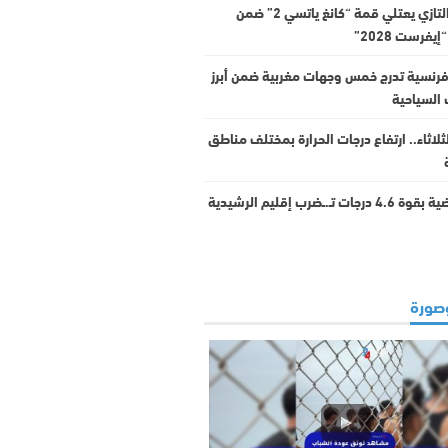
يوسف التازي يعتلي قمة “كانغ ياتسي 2” ضمن
فرست 2028”
رنسية تدرج خمس وجهات مغربية ضمن أبرز
 السياحية
اثاء.. ارتفاع درجات الحرارة بمختلف مناطق
رجات تـ.ـضرب إقليم الرشيدية
صورة