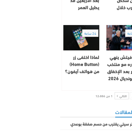
رب خلال
يطيل العمر
24 ساعة
فيتش ينهي
لماذا اختفى زر
ه مع منتخب
(Home Button)
ر بعد الإخفاق
من هواتف آيفون؟
يال 2026
التالي
1 من 12٬886
لمقالات
 سيتي يقترب من حسم صفقة بوعدي