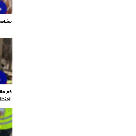
مشاهد 
كم هائ
المنطق