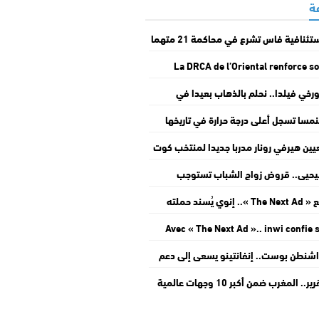
استئنافية فاس تشرع في محاكمة 21 متهما
 قضية انهيـ.ـار عمارتي “حي المستقبل”
La DRCA de l’Oriental renforce s
accompagnement lors de la 11e éditi
رخي فيلدا.. نحلم بالذهاب بعيدا في
du Salon Régional des Produi
بطولة والعودة إلى كأس العالم
نمسا تسجل أعلى درجة حرارة في تاريخها
يين هيرفي رونار مدربا جديدا لمنتخب كوت
فوار
يحيى.. قروض زواج الشباب تستوجب
اسة حكومية شاملة تراعي مختلف
مع « The Next Ad ».. إنوي يُسند حملته
جوانب
إعلانية المقبلة إلى الشباب المغربي
Avec « The Next Ad ».. inwi confie 
prochaine publicité à la jeunes
شنطن بوست.. إنفانتينو يسعى إلى دعم
marocai
امب للحفاظ على منصبه في رئاسة “فيفا”
تقرير.. المغرب ضمن أكبر 10 وجهات عالمية
ذب الاستثمارات الخاصة