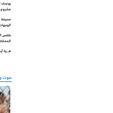
مشروع “إي
صحيفة ف
الوجهات
طقس الثل
المملكة
هـ.ـزة أرضية بقوة 4.6 د
صوت و