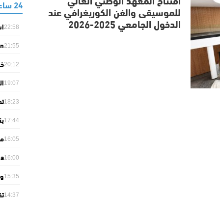
24 ساعة
للموسيقى والفن الكوريغرافي عند
الدخول الجامعي 2025-2026
22:58
في
on
21:55
on
خو
ts
20:12
ال
ال
19:07
بـ40.8 مئوية
تع
18:23
دي
بن
17:44
سي
ال
16:05
ال
sa
16:00
se
وا
ne
15:35
تر
14:37
لج