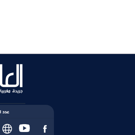
عدد ال