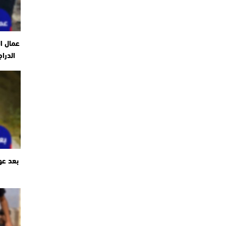
عمال ا
الدرا
بعد عو