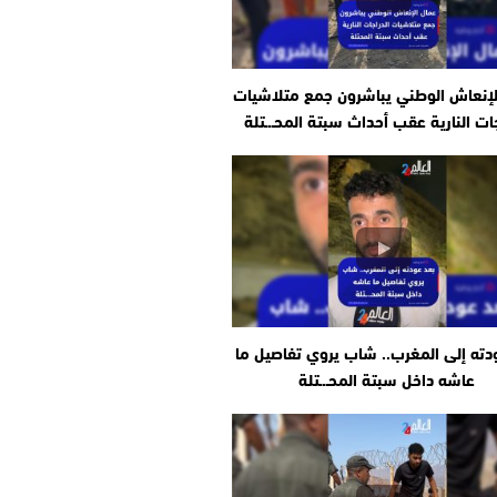
لإنعاش الوطني يباشرون جمع متلاشيات
جات النارية عقب أحداث سبتة المحـ.ـتلة
دته إلى المغرب.. شاب يروي تفاصيل ما
عاشه داخل سبتة المحـ.ـتلة