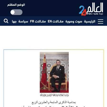
الوضع المظلم
الرئيسية
صوت وصورة
مقــالات EN
مقــالات FR
سياسة
جهات
مجتم