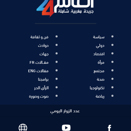
سياسة
فن و ثقافة
دولي
حوادث
اقتصاد
جهات
مرأة
مقــالات FR
مجتمع
مقالات ENG
صحة
برامجنا
تكنولوجيا
الرأي الحر
رياضة
صوت وصورة
عدد الزوار اليومي