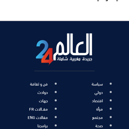
سياسة
فن و ثقافة
دولي
حوادث
اقتصاد
جهات
مرأة
مقــالات FR
مجتمع
مقالات ENG
صحة
برامجنا