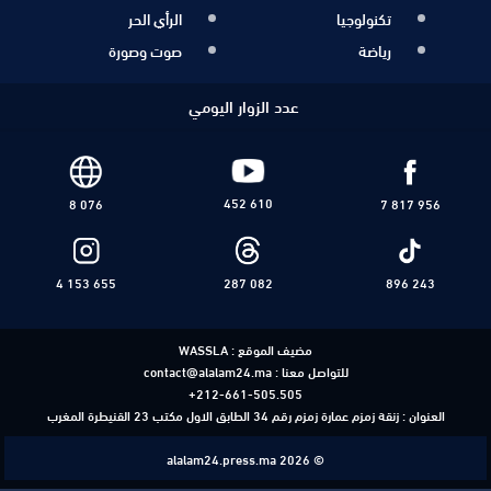
تكنولوجيا
الرأي الحر
رياضة
صوت وصورة
عدد الزوار اليومي
452 610
8 076
7 817 956
4 153 655
287 082
896 243
مضيف الموقع :
WASSLA
للتواصل معنا :
contact@alalam24.ma
+212-661-505.505
العنوان : زنقة زمزم عمارة زمزم رقم 34 الطابق الاول مكتب 23 القنيطرة المغرب
alalam24.press.ma 2026 ©