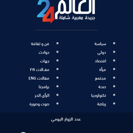
سياسة
فن و ثقافة
دولي
حوادث
اقتصاد
جهات
مرأة
مقــالات FR
مجتمع
مقالات ENG
صحة
برامجنا
تكنولوجيا
الرأي الحر
رياضة
صوت وصورة
عدد الزوار اليومي