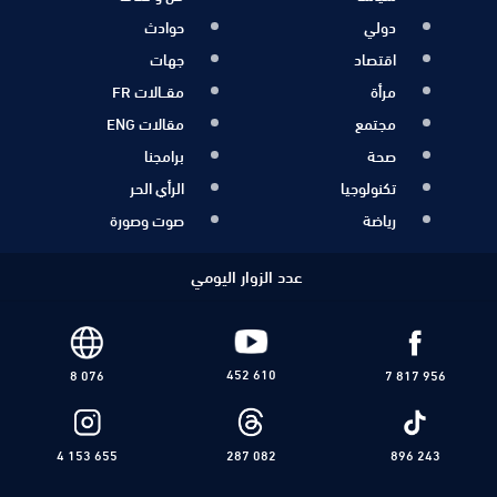
دولي
حوادث
اقتصاد
جهات
مرأة
مقــالات FR
مجتمع
مقالات ENG
صحة
برامجنا
تكنولوجيا
الرأي الحر
رياضة
صوت وصورة
عدد الزوار اليومي
452 610
8 076
7 817 956
4 153 655
287 082
896 243