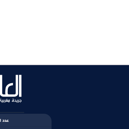
عدد ال