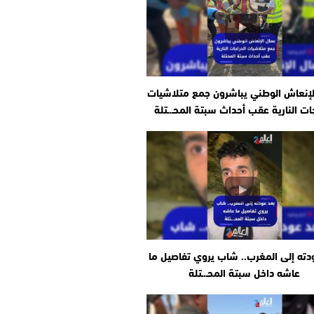
لإنعاش الوطني يباشرون جمع متلاشيات
جات النارية عقب أحداث سبتة المحـ.ـتلة
دته إلى المغرب.. شاب يروي تفاصيل ما
عاشه داخل سبتة المحـ.ـتلة