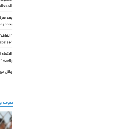
المحطات إلى 36
بعد صرف
يجدد رفض
“الكاف” 
“Forward Enterprise” ويجدد دعمه لإنفانتينو
الاتحاد 
رئاسة “ف
وائل موح
صوت و