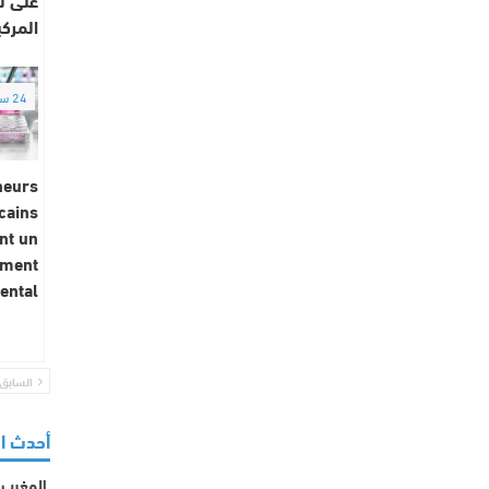
المرك
24 ساعة
heurs
cains
nt un
ement
ntal…
السابق
أحدث ا
المغرب ي