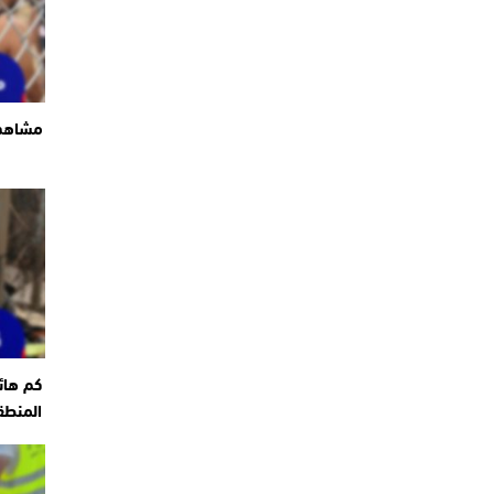
مشاهد 
كم هائ
المنطق