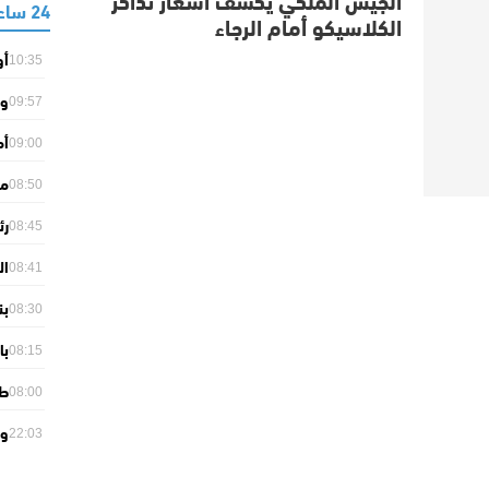
24 ساعة
الكلاسيكو أمام الرجاء
أو
10:35
مع
وا
09:57
ال
09:00
Open» وتو
ما
08:50
بو
رئ
08:45
صل
ال
08:41
في
بن
08:30
ار
با
08:15
لل
طق
08:00
قو
وز
22:03
ال