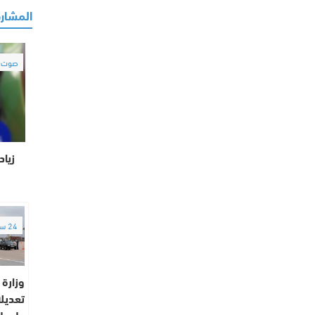
المشارك
صوت و
زياد
24 ساعة
وزارة 
تعديل
على ل