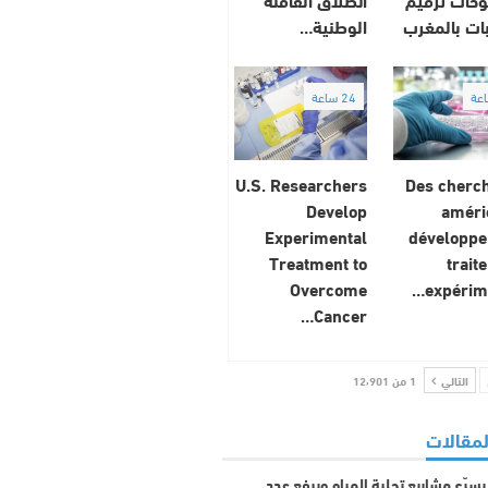
بات بالمغرب
الوطنية…
24 ساعة
U.S. Researchers
Des cherc
Develop
améri
Experimental
développe
Treatment to
trait
Overcome
expérime
Cancer…
التالي
1 من 12٬901
لمقالات
سرّع مشاريع تحلية المياه ويرفع عدد