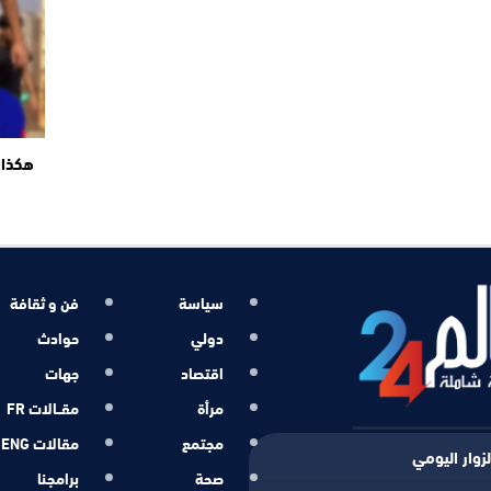
هكذا 
سياسة
فن و ثقافة
دولي
حوادث
اقتصاد
جهات
مرأة
مقــالات FR
مجتمع
مقالات ENG
زوار اليومي
صحة
برامجنا