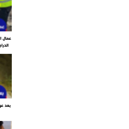
عمال ا
الدرا
بعد عو