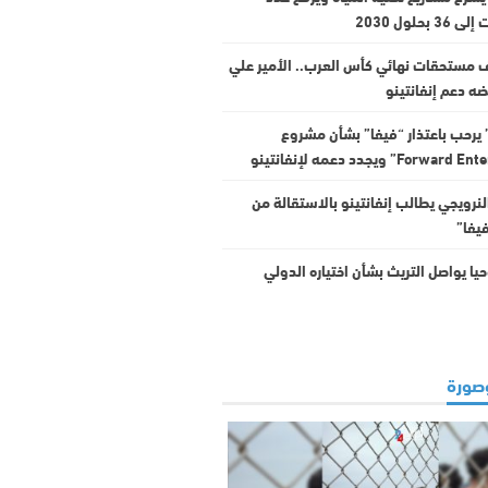
 بحلول 2030
 مستحقات نهائي كأس العرب.. الأمير علي
ه دعم إنفانتينو
يرحب باعتذار “فيفا” بشأن مشروع
النرويجي يطالب إنفانتينو بالاستقالة من
يفا”
يا يواصل التريث بشأن اختياره الدولي
صورة