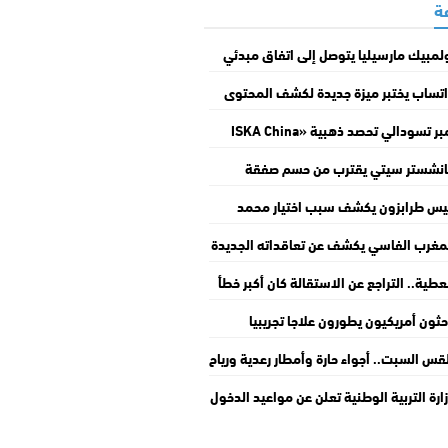
لمبيك مارسيليا يتوصل إلى اتفاق مبدئي
 ريال سوسيداد لإعارة أكرد
تساب يختبر ميزة جديدة لكشف المحتوى
مُنشأ بالذكاء الاصطناعي
أمبر تسودالي تحصد ذهبية «ISKA China
اصل كتابة مسيرتها الدولية
نشستر سيتي يقترب من حسم صفقة
عدي بعد مفاوضات مكثفة مع ليل
يس طرابزون يكشف سبب اختيار محمد
اح للفريق التركي
مغرب الفاسي يكشف عن تعاقداته الجديدة
 الميركاتو الصيفي
عطية.. التراجع عن الاستقالة كان أكبر خطأ
تكبته في مارسيليا
حثون أمريكيون يطورون علاجا تجريبيا
تغلب على مقاومة الخلايا السـ.ـرطانية
س السبت.. أجواء حارة وأمطار رعدية ورياح
ية بعدد من مناطق المملكة
ارة التربية الوطنية تعلن عن مواعيد الدخول
مدرسي المقبل