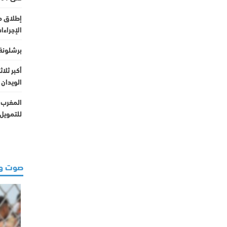
إطلاق م
الإجراءات
برشلونة 
أكبر ثلا
الويدان
المغرب ي
للتمويل
صوت و