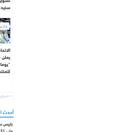
سنيدة
24 ساعة
الاتحا
“يوما 
للمنت
السابق
أحدث ا
باريس س
حتى 2031