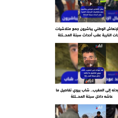
لإنعاش الوطني يباشرون جمع متلاشيات
جات النارية عقب أحداث سبتة المحـ.ـتلة
دته إلى المغرب.. شاب يروي تفاصيل ما
عاشه داخل سبتة المحـ.ـتلة