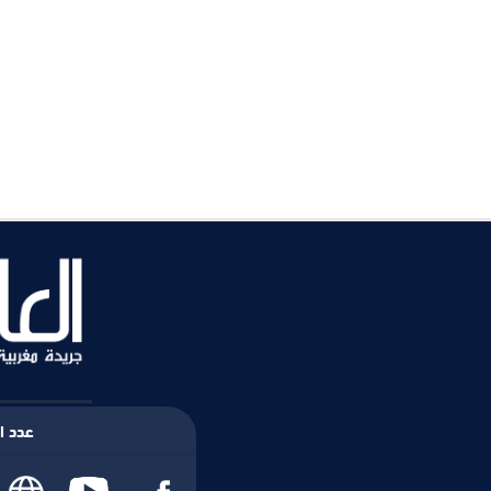
عدد ال