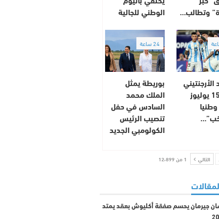
” وتطالب…
الوطني للجالية
24 ساعة
د الأرجنتيني
بوريطة يمثل
يعلن 15 يوليوز
الملك محمد
وطنيا
السادس في حفل
خب”…
تنصيب الرئيس
الكولومبي الجديد
التالي
1 من 12٬899
لمقالات
ان جيرمان يحسم صفقة أكليوش بعقد يمتد