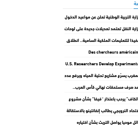
ارة التربية الوطنية تعلن عن مواعيد الدخول
مدرسي المقبل
ارة النقل تعتمد تعديلات جديدة على لوحات
قيم المركبات بالمغرب
فيذا للتعليمات الملكية السامية.. انطلاق
قافلة الوطنية “التعمير والإسكان في
Des chercheurs américai
مة مغاربة العالم”
développent un traiteme
U.S. Researchers Develop Experiment
expérimental visant à surmonter 
Treatment to Overcome Cancer Ce
résistance des cellules cancéreus
مغرب يسرّع مشاريع تحلية المياه ويرفع عدد
Resistan
حطات إلى 36 بحلول 2030
د صرف مستحقات نهائي كأس العرب..
أمير علي يجدد رفضه دعم إنفانتينو
لكاف” يرحب باعتذار “فيفا” بشأن مشروع
“Forward Enterprise” ويجدد دعمه
اتحاد النرويجي يطالب إنفانتينو بالاستقالة
نفانتينو
 رئاسة “فيفا”
ئل موحيا يواصل التريث بشأن اختياره
دولي