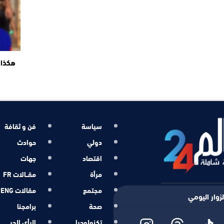
هكذا 
سياسة
فن و ثقافة
دولي
حوادث
اقتصاد
جهات
مرأة
مقــالات FR
مجتمع
مقالات ENG
زوار اليومي
صحة
برامجنا
تكنولوجيا
الرأي الحر