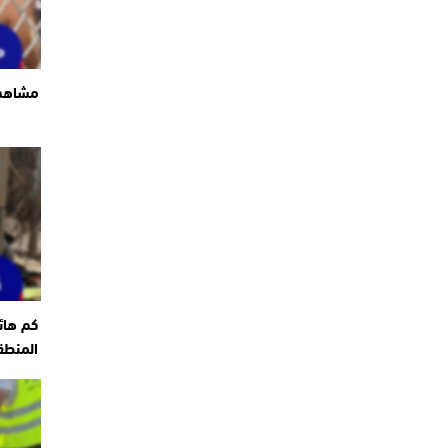
مشاهد 
كم هائ
المنطق