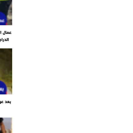
عمال ا
الدرا
بعد عو