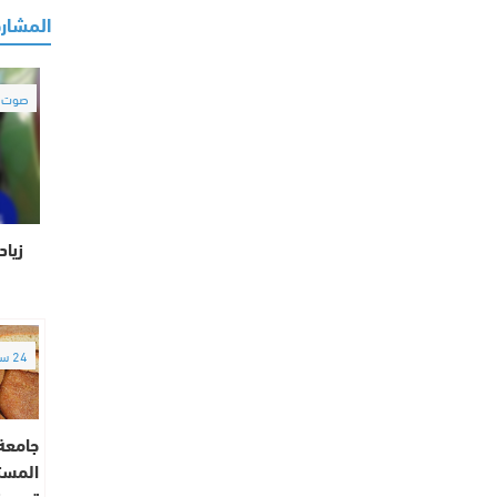
المشارك
صوت و
زياد
24 ساعة
جامعة
المست
تسويق