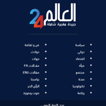
سياسة
فن و ثقافة
دولي
حوادث
اقتصاد
جهات
مرأة
مقــالات FR
مجتمع
مقالات ENG
صحة
برامجنا
تكنولوجيا
الرأي الحر
رياضة
صوت وصورة
عدد الزوار اليومي