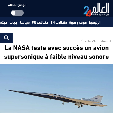
الوضع المظلم
الرئيسية
صوت وصورة
مقــالات EN
مقــالات FR
سياسة
جهات
مجتم
الرئيسية
24 ساعة
La NASA teste avec succès un avion
supersonique à faible niveau sonore