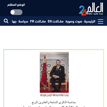
الوضع المظلم
الرئيسية
صوت وصورة
مقــالات EN
مقــالات FR
سياسة
جهات
مجتم