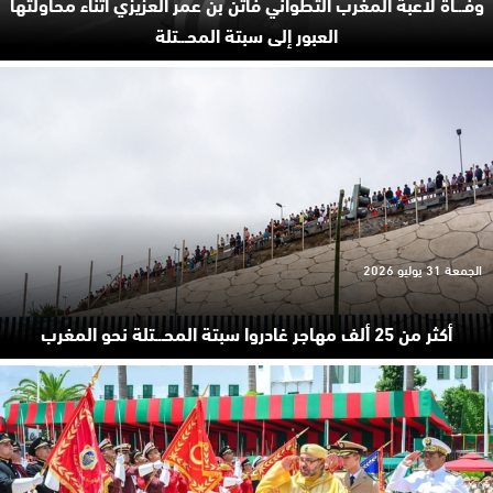
وفـ.ـاة لاعبة المغرب التطواني فاتن بن عمر العزيزي أثناء محاولتها
العبور إلى سبتة المحـ.ـتلة
الجمعة 31 يوليو 2026
أكثر من 25 ألف مهاجر غادروا سبتة المحـ.ـتلة نحو المغرب