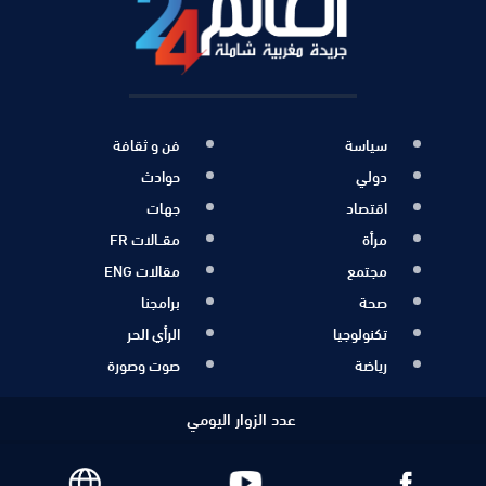
سياسة
فن و ثقافة
دولي
حوادث
اقتصاد
جهات
مرأة
مقــالات FR
مجتمع
مقالات ENG
صحة
برامجنا
تكنولوجيا
الرأي الحر
رياضة
صوت وصورة
عدد الزوار اليومي