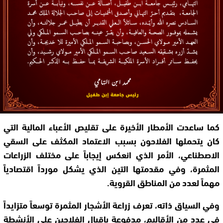
كما ساعدت الأمطار الأخيرة على تقليص الأعباء المالية التي
كان يتحملها الفلاحون بسبب الاعتماد المكثف على السقي
الاصطناعي، الأمر الذي انعكس إيجاباً على مختلف الزراعات
المثمرة، وفي مقدمتها التين الذي يشكل مورداً اقتصادياً
مهماً لعدد من المناطق القروية.
وفي السياق ذاته، تعرف زراعة الأشجار المثمرة توسعاً متزايداً
في عدد من الأقاليم، مدفوعة بإقبال الفلاحين على الأنشطة