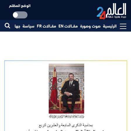
الوضع المظلم
الرئيسية
صوت وصورة
مقــالات EN
مقــالات FR
سياسة
جهات
مجتم