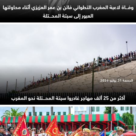
وفـ.ـاة لاعبة المغرب التطواني فاتن بن عمر العزيزي أثناء محاولتها
العبور إلى سبتة المحـ.ـتلة
الجمعة 31 يوليو 2026
أكثر من 25 ألف مهاجر غادروا سبتة المحـ.ـتلة نحو المغرب