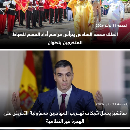
الجمعة 31 يوليو 2026
الملك محمد السادس يترأس مراسم أداء القسم للضباط
المتخرجين بتطوان
الجمعة 31 يوليو 2026
سانشيز يحمل شبكات تهـ.ـريب المهاجرين مسؤولية التحريض على
الهجرة غير النظامية