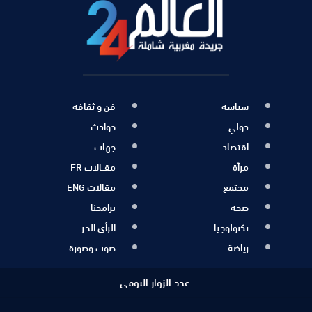
سياسة
فن و ثقافة
دولي
حوادث
اقتصاد
جهات
مرأة
مقــالات FR
مجتمع
مقالات ENG
صحة
برامجنا
تكنولوجيا
الرأي الحر
رياضة
صوت وصورة
عدد الزوار اليومي