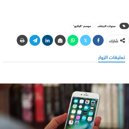
سنوات الجفاف
موسم "الباكور"
شارك
تعليقات الزوار