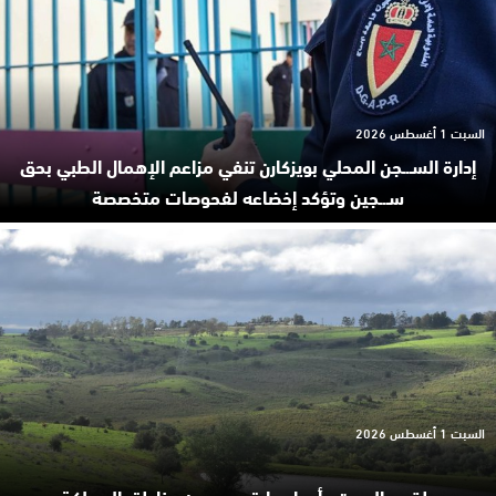
السبت 1 أغسطس 2026
إدارة السـ.ـجن المحلي بويزكارن تنفي مزاعم الإهمال الطبي بحق
سـ.ـجين وتؤكد إخضاعه لفحوصات متخصصة
السبت 1 أغسطس 2026
طقس السبت.. أجواء حارة بعدد من مناطق المملكة