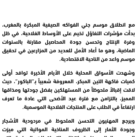
مع انطلاق موسم جني الفواكه الصيفية المبكرة بالمغرب،
بدأت مؤشرات التفاؤل تخيم على الأوساط الفلاحية، في ظل
وفرة الإنتاج وتحسن جودة المحاصيل مقارنة بالسنوات
الماضية، وهو ما أعاد الأمل للعديد من المزارعين في تحقيق
موسم واعد من الناحية الاقتصادية.
وشهدت الأسواق المحلية خلال الأيام الأخيرة توافد أولى
كميات فاكهة التين المبكر، المعروفة شعبياً بـ”الباكور”، حيث
لاقت إقبالاً ملحوظاً من المستهلكين بفضل جودتها ومذاقها
المميز، بالتزامن مع فترة عيد الأضحى التي عادة ما تعرف
ارتفاعاً في الطلب على المنتجات الفلاحية الموسمية.
ويرجع المهنيون التحسن الملحوظ في مردودية الأشجار
وجودة الثمار إلى الظروف المناخية المواتية التي ميزت