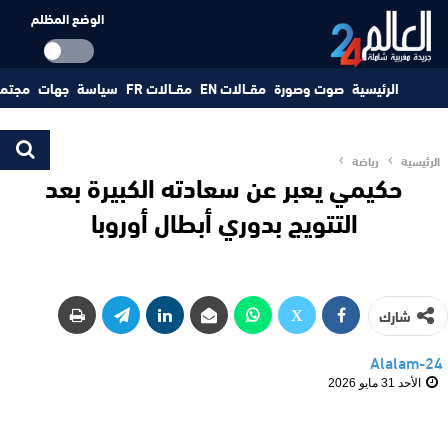
الوضع المظلم
الرئيسية
صوت وصورة
مقــالات EN
مقــالات FR
سياسة
جهات
مجتم
الرئيسية
رياضة
حكيمي يعبر عن سعادته الكبيرة بعد
التتويج بدوري أبطال أوروبا
شارك
Alalam-24
الأحد 31 مايو 2026