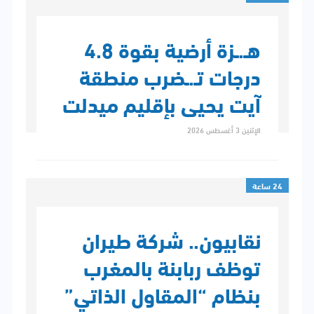
هـ.ـزة أرضية بقوة 4.8
درجات تـ.ـضرب منطقة
آيت يحيى بإقليم ميدلت
الإثنين 3 أغسطس 2026
24 ساعة
نقابيون.. شركة طيران
توظف ربابنة بالمغرب
بنظام “المقاول الذاتي”