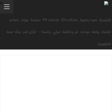
الرئيسية
صوت وصورة
مقــالات EN
مقــالات FR
سياسة
جهات
مجتمع
اقتصاد
رياضة
حوادث
فن و ثقافة
دولي
برامجنا
الرأي الحر
مرأة
صحة
تكنولوجيا