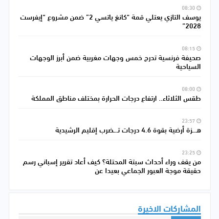
08:30
يوسف التازي يعتلي قمة “كانغ ياتسي 2” ضمن مشروع “إيفرست
2028”
08:15
صحيفة فرنسية تدرج خمس وجهات مغربية ضمن أبرز الوجهات
السياحية
08:00
طقس الثلاثاء.. ارتفاع درجات الحرارة بمختلف مناطق المملكة
23:57
هـ.ـزة أرضية بقوة 4.6 درجات تـ.ـضرب إقليم الرشيدية
23:25
من يقف وراء أحداث سبتة المحتلة؟ كيف أعاد تقرير إسباني رسم
حقيقة موجة العبور الجماعي بعيدا عن
المشاركات الاخيرة