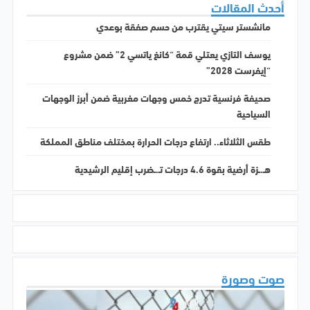
أحدث المقالات
مانشستر سيتي يقترب من حسم صفقة بوعدي
يوسف التازي يعتلي قمة “كانغ ياتسي 2” ضمن مشروع
“إيفرست 2028”
صحيفة فرنسية تدرج خمس وجهات مغربية ضمن أبرز الوجهات
السياحية
طقس الثلاثاء.. ارتفاع درجات الحرارة بمختلف مناطق المملكة
هـ.ـزة أرضية بقوة 4.6 درجات تـ.ـضرب إقليم الرشيدية
صوت وصورة