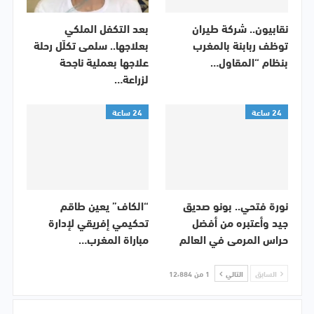
نقابيون.. شركة طيران
بعد التكفل الملكي
توظف ربابنة بالمغرب
بعلاجها.. سلمى تكلّل رحلة
بنظام “المقاول…
علاجها بعملية ناجحة
لزراعة…
24 ساعة
24 ساعة
نورة فتحي.. بونو صديق
“الكاف” يعين طاقم
جيد وأعتبره من أفضل
تحكيمي إفريقي لإدارة
حراس المرمى في العالم
مباراة المغرب…
السابق
التالي
1 من 12٬884