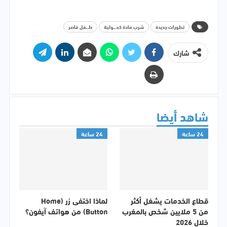
تطورات جديدة
شرب مادة كحـ.ـولية
طـ.ـفل قاصر
شارك
شاهد أيضا
24 ساعة
24 ساعة
قطاع الخدمات يشغل أكثر
لماذا اختفى زر (Home
من 5 ملايين شخص بالمغرب
Button) من هواتف آيفون؟
خلال 2026