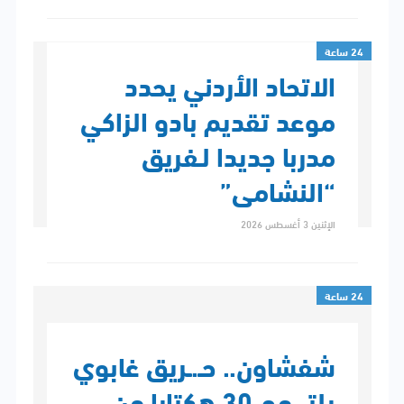
24 ساعة
الاتحاد الأردني يحدد
موعد تقديم بادو الزاكي
مدربا جديدا لـفريق
“النشامى”
الإثنين 3 أغسطس 2026
24 ساعة
شفشاون.. حـ.ـريق غابوي
يلتـ.ـهم 30 هكتارا من