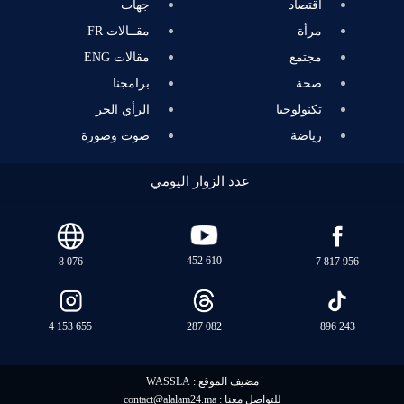
اقتصاد
جهات
مرأة
مقــالات FR
مجتمع
مقالات ENG
صحة
برامجنا
تكنولوجيا
الرأي الحر
رياضة
صوت وصورة
عدد الزوار اليومي
452 610
8 076
7 817 956
4 153 655
287 082
896 243
مضيف الموقع :
WASSLA
للتواصل معنا :
contact@alalam24.ma