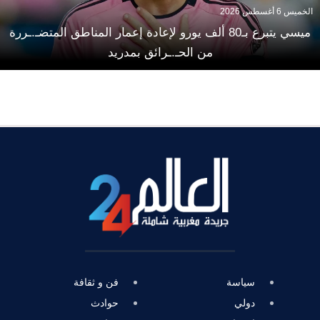
الخميس 6 أغسطس 2026
ميسي يتبرع بـ80 ألف يورو لإعادة إعمار المناطق المتضـ.ـررة
من الحـ.ـرائق بمدريد
سياسة
فن و ثقافة
دولي
حوادث