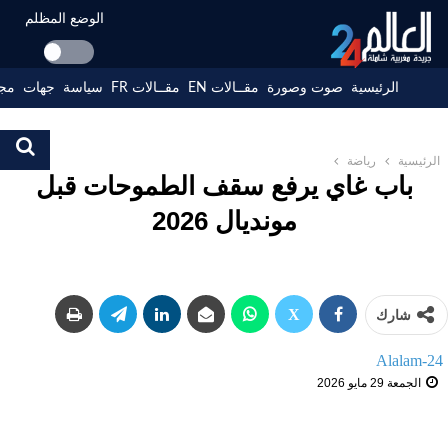
الوضع المظلم
الرئيسية
صوت وصورة
مقــالات EN
مقــالات FR
سياسة
جهات
مجت
الرئيسية
رياضة
باب غاي يرفع سقف الطموحات قبل
مونديال 2026
شارك
Alalam-24
الجمعة 29 مايو 2026