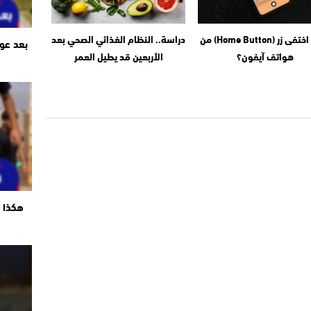
لماذا اختفى زر (Home Button) من
دراسة.. النظام الغذائي الصحي بعد
بعد عو
هواتف آيفون؟
الأربعين قد يطيل العمر
هكذا ت