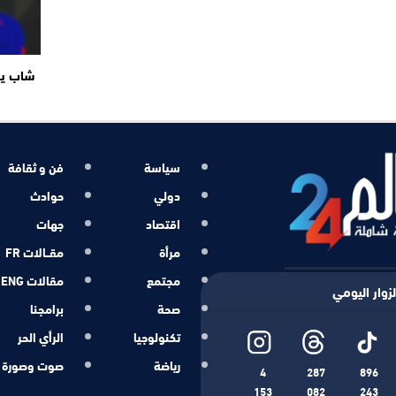
شاب ير
سياسة
فن و ثقافة
دولي
حوادث
اقتصاد
جهات
مرأة
مقــالات FR
مجتمع
مقالات ENG
زوار اليومي
صحة
برامجنا
تكنولوجيا
الرأي الحر
رياضة
صوت وصورة
4
287
896
153
082
243