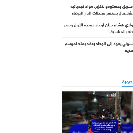
ع حـ.ـريق بمستودع لتخزين مواد كيميائية
اشتـ.ـعال يستنفر سلطات الدار البيضاء
ولاي هشام يعلن ازدياد حفيده الأول ويعبر
ه بالمناسبة
سوني يعود إلى الوداد بعقد يمتد لموسم
مديد
ورة