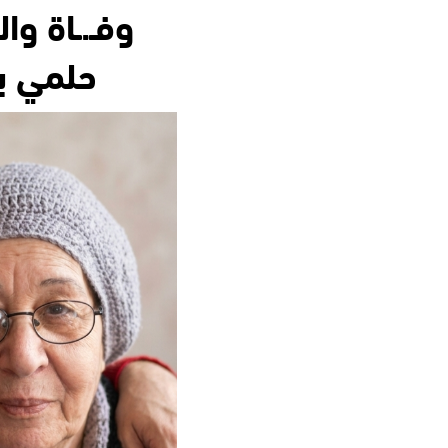
وفـ.ـاة وا
حلمي بع