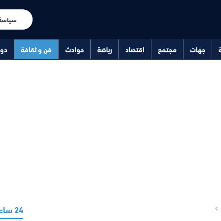
سياسة
جهات
مجتمع
اقتصاد
رياضة
حوادث
فن و ثقافة
دو
24 ساعة