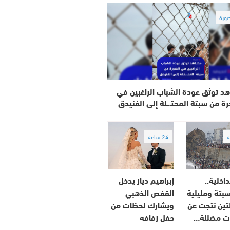
ورة
د توثق عودة الشباب الراغبين في
رة من سبتة المحتـ.ـلة إلى الفنيدق
24 ساعة
داخلية..
إبراهيم دياز يدخل
بتة ومليلية
القفص الذهبي
لتين نتجت عن
ويشارك لحظات من
ت مضللة…
حفل زفافه