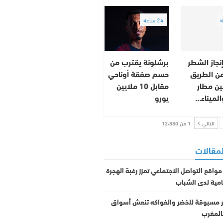
24 ساعة
نجاز الشطر
برشلونة يقترب من
من الطريق
حسم صفقة أوناحي
ين مطار
مقابل 10 ملايين
الميناء…
يورو
التالي
1 من 12٬880
لمقالات
مواقع التواصل الاجتماعي تعزز رغبة الهجرة
امية لدى الشباب
ر مسبوقة للخضر والفواكه تنعش أسواق
المغرب