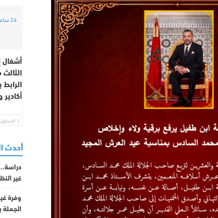
24 ساعة
أشغال إ
الثالث 
الرابط ب
أكادير و
السابق
أحدث ا
دراسة.. 
غير النظ
وفرة غي
الجملة ب