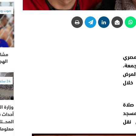
صوت وص
مشاه
مصري
الهج
جمعة،
لمرض
خلال
24 ساعة
صلاة
وزارة ال
مسجد
أحداث س
 نقل
المحـ.ـت
معلوما