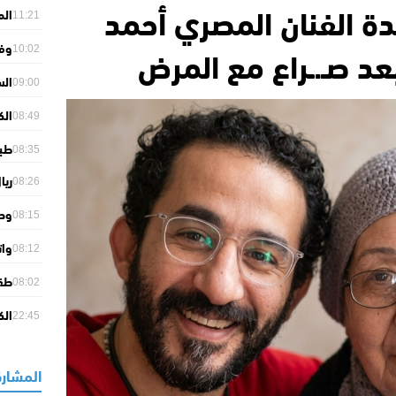
لدة الفنان المصري أحمد
الم
11:21
أمن
د صـ.ـراع مع المرض
وفـ
10:02
غريب
الس
09:00
مار
الك
08:49
وكأ
طبي
08:35
ريا
08:26
الا
وصف
08:15
وتع
وات
08:12
الت
طقس
08:02
منا
الك
22:45
بفو
المشارك