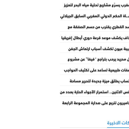
غرب يسرّع مشاريع تحلية مياه البحر لتعزيز
ه المائي
.ـاة الحكم الدولي المغربي السابق الجيلالي
 عن عمر ناهز 74 سنة
د القطري يقترب من حسم الصفقة مع
سيليا لضم نايف أكرد
اف يكشف موعد قرعة دوري أبطال إفريقيا
س الكونفدرالية
بة عيون تكشف أسباب ارتعاش الجفن
ل مدريد يرحب بتراجع “فيفا” عن مشروع
ستثمار الخاص في بطولاته
ات طبيعية تساعد على تكثيف الحواجب
زيز نموها
ساب يطلق ميزة جديدة لتحرير مساحة
خزين بسهولة
 الاثنين.. استمرار الأجواء الحارة بعدد من
طق المملكة
اميرون تتربع على صدارة المجموعة الرابعة
زها على غانا
ات الاخيرة