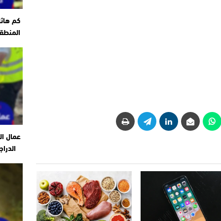
كم هائ
المنطقة
عمال ال
الدراج