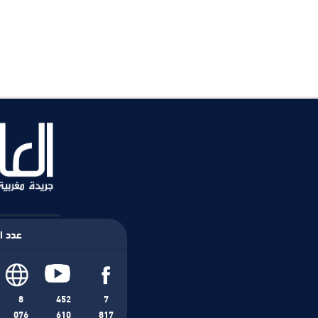
عدد ال
8
452
7
076
610
817