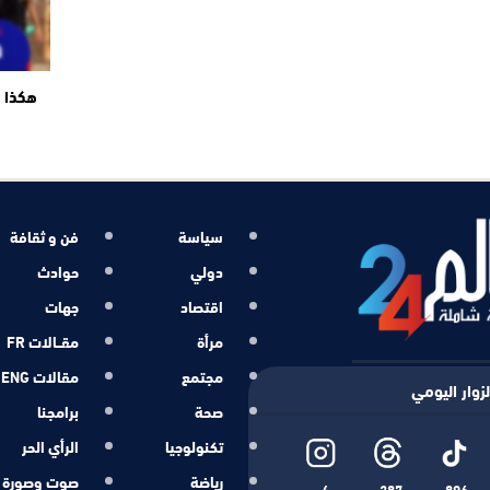
هكذا ت
سياسة
فن و ثقافة
دولي
حوادث
اقتصاد
جهات
مرأة
مقــالات FR
مجتمع
مقالات ENG
زوار اليومي
صحة
برامجنا
تكنولوجيا
الرأي الحر
رياضة
صوت وصورة
4
287
896