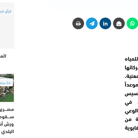
الرأي الح
الم
لمياه
كائها
عنية،
24 ساعة
موعداً
تحسيس
، في
مصـ.ـرع 
لوعي
سـ.ـقوط
ة من
ورش أش
ابوية
البلدي 