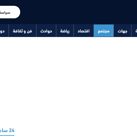
سياسة
جهات
مجتمع
اقتصاد
رياضة
حوادث
فن و ثقافة
دو
24 ساعة