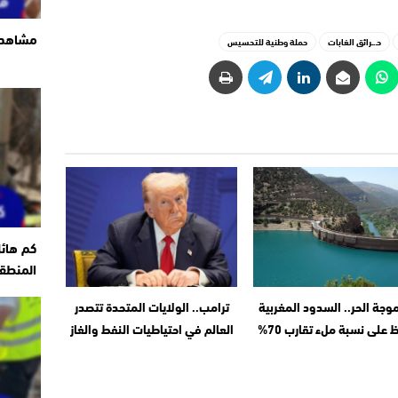
مشاهد ت
حـ.ـرائق الغابات
حملة وطنية للتحسيس
كم هائ
المنطقة
وجة الحر.. السدود المغربية
ترامب.. الولايات المتحدة تتصدر
 على نسبة ملء تقارب 70%
العالم في احتياطيات النفط والغاز