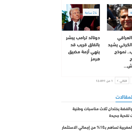
24 ساعة
العراقي
دونالد ترامب يبشر
الكرخي يشيد
باتفاق قريب قد
.. نموذج
ينهي أزمة مضيق
ح
هرمز
يش…
التالي
1 من 12٬891
لمقالات
الفضة يخلدان ثلاث مناسبات وطنية
 نقدية جديدة
الجالية المغربية تساهم بـ10% من إجمالي الاستثمار