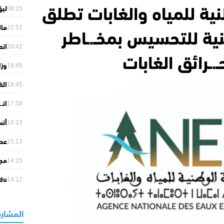
نية للمياه والغابات تطلق
لبؤ
08:15
إفر
ية للتحسيس بمخـ.ـاطر
مال
22:51
للت
انط
20:42
ـ.ـرائق الغابات
“لا
وزا
19:45
الا
الق
18:45
وال
انـ
أول
17:58
الش
أنس
16:13
أولم
15:13
حتى 0
14:15
من 
 du
14:12
ans
026
المشارك