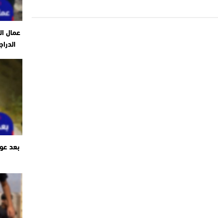
عمال ال
الدراج
بعد عو