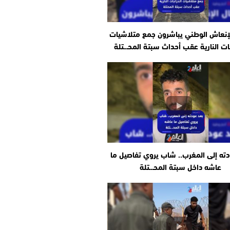
إنعاش الوطني يباشرون جمع متلاشيات
ات النارية عقب أحداث سبتة المحـ.ـتلة
دته إلى المغرب.. شاب يروي تفاصيل ما
عاشه داخل سبتة المحـ.ـتلة