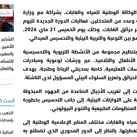
وكالة الوطنية للمياه والغابات، بشراكة مع وزارة
24 ساعة
ة وعدد من المتدخلين، فعاليات الدورة الجديدة لليوم
الوطني للتحسيس بمخاطر حرائق الغابات، وذلك يوم الخميس 21 ماي 2026،
 بين التوعية والتربية البيئية والتحسيس الميداني.
الشاعر 
الأمين 
بتنظيم مجموعة من الأنشطة التربوية والتحسيسية
بالمغرب
الأطفال والتلاميذ، عبر ورشات توعوية ومبادرات
للتسام
ات التعليمية، خاصة بمدينتي الرباط وطنجة، بهدف
والتعا
لحرائق وتعزيز السلوك البيئي المسؤول لدى الناشئة.
السابق
 إلى تقريب الأجيال الصاعدة من الجهود المبذولة
ة على التوازنات البيئية، إلى جانب التحسيس بخطورة
أحدث ا
المنظومات الطبيعية والتنوع البيولوجي.
الذهب و
بإصدارات
ياه والغابات مختلف المنابر الإعلامية الوطنية إلى
طيتها، بالنظر إلى الدور المحوري الذي تضطلع به