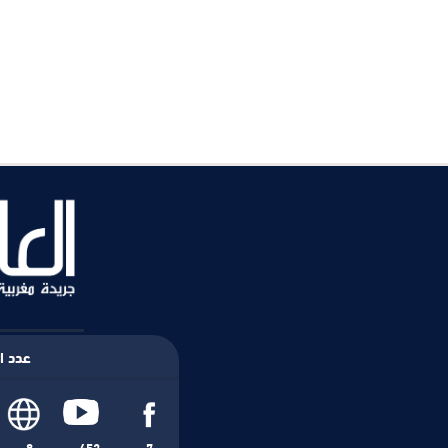
عدد ال
8
452
7