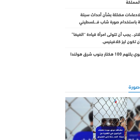
المملكة
لادعاءات مضللة بشأن أحداث سبتة
لة باستخدام صورة شاب فـ.ـلسطيني
اتر.. يجب أن تتولى امرأة قيادة “الفيفا”
ن تكون ليز كلافينيس.
1 هكتار جنوب شرق هولندا
ورة