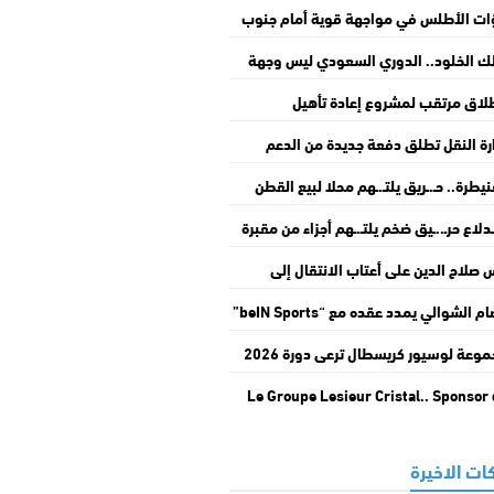
ات الأطلس في مواجهة قوية أمام جنوب
يقيا بربع نهائي “كان السيدات”
ك الخلود.. الدوري السعودي ليس وجهة
قاعد
لاق مرتقب لمشروع إعادة تأهيل
باطوار” بالدار البيضاء
رة النقل تطلق دفعة جديدة من الدعم
ستثنائي لمهنيي النقل الطرقي
نيطرة.. حـ.ـريق يلتـ.ـهم محلا لبيع القطن
أفرشة ويخلف أضـ.ـرارا جسيمة بمنزلين بحي
.ـدلاع حرـ..ـيق ضخم يلتـ.ـهم أجزاء من مقبرة
اد عرفة
هداء بوادي زم
 صلاح الدين على أعتاب الانتقال إلى
بياكوس مقابل 8 ملايين يورو
عصام الشوالي يمدد عقده مع “beIN Sports”
203
مجموعة لوسيور كريسطال ترعى دورة 2026
موسم مولاي عبد الله أمغار
Le Groupe Lesieur Cristal.. Sponsor
Moussem Moulay Abdellah Amghar d
son édition 2
ات الاخيرة