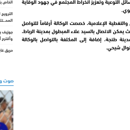
ئل التوعية وتعزيز انخراط المجتمع في جهود الوقاية
الخاص ب
وي.
الترويج 
المحـ.ـت
التغطية الإعلامية، خصصت الوكالة أرقاماً للتواصل
 يمكن الاتصال بالسيد علاء المبطول بمدينة الرباط،
جوزيف بل
ينة طنجة، إضافة إلى المكلفة بالتواصل بالوكالة
وأقترح أ
 نوال شيحي.
حريق غابوي يلتهم 00
صوت وص