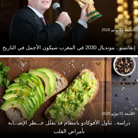
الجمعة 31 يوليو 2026
إنفانتينو.. مونديال 2030 في المغرب سيكون الأجمل في التاريخ
الجمعة 31 يوليو 2026
دراسة.. تناول الأفوكادو بانتظام قد يقلل خـ.ـطر الإصـ.ـابة
بأمراض القلب