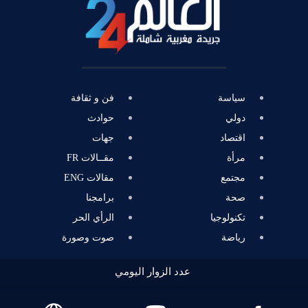
سياسة
فن و ثقافة
دولي
حوادث
اقتصاد
جهات
مرأة
مقــالات FR
مجتمع
مقالات ENG
صحة
برامجنا
تكنولوجيا
الرأي الحر
رياضة
صوت وصورة
عدد الزوار اليومي