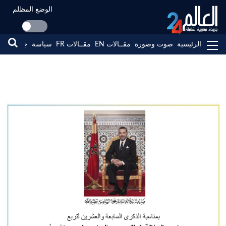
الوضع المظلم
الرئيسية
صوت وصورة
مقــالات EN
مقــالات FR
سياسة
جهات
مجت