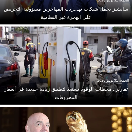
الجمعة 31 يوليو 2026
سانشيز يحمل شبكات تهـ.ـريب المهاجرين مسؤولية التحريض
على الهجرة غير النظامية
الجمعة 31 يوليو 2026
تقارير.. محطات الوقود تستعد لتطبيق زيادة جديدة في أسعار
المحروقات