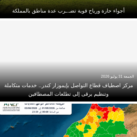
أجواء حارة ورياح قوية تضـ.ـرب عدة مناطق بالمملكة
الجمعة 31 يوليو 2026
مركز اصطياف قطاع التواصل بإيموزار كندر.. خدمات متكاملة
وتنظيم يرقى إلى تطلعات المصطافين