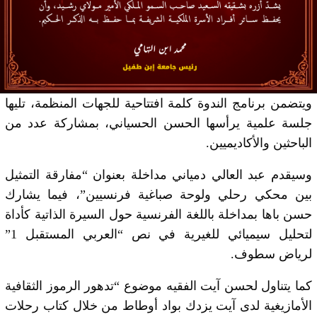
ويتضمن برنامج الندوة كلمة افتتاحية للجهات المنظمة، تليها
جلسة علمية يرأسها الحسن الحسياني، بمشاركة عدد من
الباحثين والأكاديميين.
وسيقدم عبد العالي دمياني مداخلة بعنوان “مفارقة التمثيل
بين محكي رحلي ولوحة صباغية فرنسيين”، فيما يشارك
حسن باها بمداخلة باللغة الفرنسية حول السيرة الذاتية كأداة
لتحليل سيميائي للغيرية في نص “العربي المستقبل 1”
لرياض سطوف.
كما يتناول لحسن آيت الفقيه موضوع “تدهور الرموز الثقافية
الأمازيغية لدى آيت يزدك بواد أوطاط من خلال كتاب رحلات