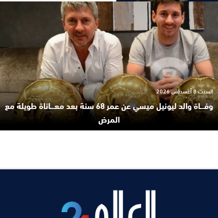
السبت 8 أغسطس 2026
وفـ.ـاة والد ليونيل ميسي عن عمر 68 سنة بعد معـ.ـاناة طويلة مع
المرض