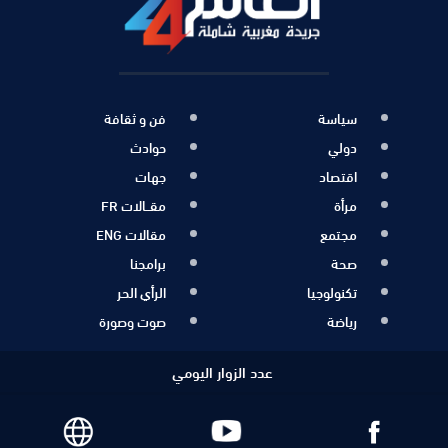
سياسة
فن و ثقافة
دولي
حوادث
اقتصاد
جهات
مرأة
مقــالات FR
مجتمع
مقالات ENG
صحة
برامجنا
تكنولوجيا
الرأي الحر
رياضة
صوت وصورة
عدد الزوار اليومي