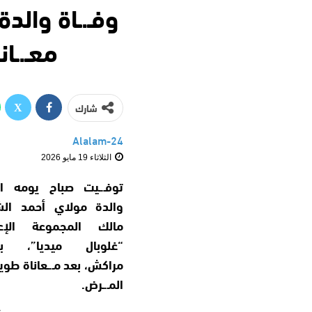
وفـ.ـاة والد
معـ.ـا
شارك
Alalam-24
الثلاثاء 19 مايو 2026
توفـ.ـيت صباح يومه الث
والدة مولاي أحمد الش
مالك المجموعة الإعل
“غلوبال ميديا”، بم
مراكش، بعد مـ.ـعاناة طوي
المـ.ـرض.