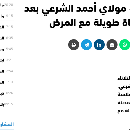
ة مولاي أحمد الشرعي بعد
ترا
20:20
احت
ناة طويلة مع المرض
ريا
19:15
32
الك
17:15
وإل
الق
16:35
وتق
وسا
15:45
الج
ابت
13:21
الس
الص
12:54
لاثاء
تجارية و
الم
11:13
رعي،
الا
امية
كيف
الج
10:26
الس
دينة
بلا
09:15
لة مع
الإ
المشارك