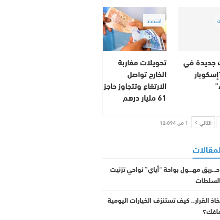
اقتصاد
 جديدة في
تحويلات مغاربة
سكوبار
الخارج تواصل
”
الارتفاع وتتجاوز حاجز
61 مليار درهم
التالي
1 من 12٬894
لمقالات
 حـ.ـريق مهـ.ـول بواحة “أياي” نواحي تزنيت
السلطات
خاذ القرار.. كيف تستنزف الخيارات اليومية
اغك؟