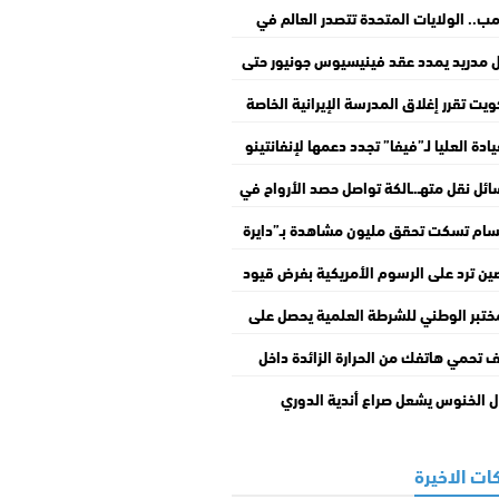
مب.. الولايات المتحدة تتصدر العالم في
ياطيات النفط والغاز
ل مدريد يمدد عقد فينيسيوس جونيور حتى
20
ويت تقرر إغلاق المدرسة الإيرانية الخاصة
غاء ترخيصها
يادة العليا لـ”فيفا” تجدد دعمها لإنفانتينو
ر بأخطاء مشروع “فيفا فوروارد إنتربرايز”
ئل نقل متهـ.ـالكة تواصل حصد الأرواح في
زائر
سام تسكت تحقق مليون مشاهدة بـ”دايرة
مطة” في أقل من أسبوع
ين ترد على الرسوم الأمريكية بفرض قيود
إدراج 6 شركات في قائمتها السوداء
ختبر الوطني للشرطة العلمية يحصل على
عتماد الدولي في جميع تخصصات الخبرة
 تحمي هاتفك من الحرارة الزائدة داخل
نائية
يارة؟
ل الخنوس يشعل صراع أندية الدوري
نجليزي
ات الاخيرة