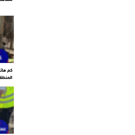
كم هائ
المنطقة