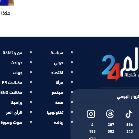
هكذا ت
سياسة
فن و ثقافة
دولي
حوادث
اقتصاد
جهات
مرأة
مقــالات FR
مجتمع
مقالات ENG
زوار اليومي
صحة
برامجنا
تكنولوجيا
الرأي الحر
رياضة
صوت وصورة
4
287
896
153
082
243
655