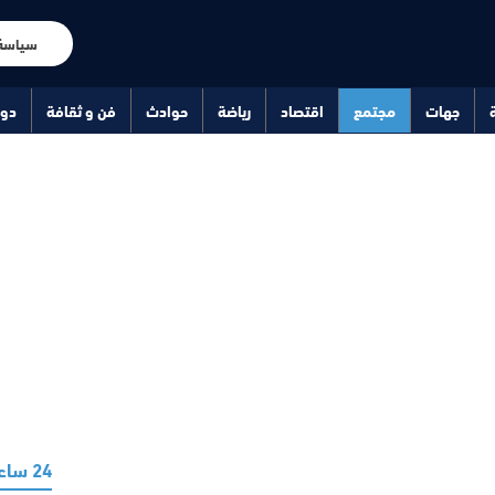
سياسة
جهات
مجتمع
اقتصاد
رياضة
حوادث
فن و ثقافة
دو
24 ساعة