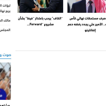
لبؤات ال
بربع نها
صرف مستحقات نهائي كأس
“الكاف” يرحب باعتذار “فيفا” بشأن
مالك الخ
.. الأمير علي يجدد رفضه دعم
مشروع “Forward…
المجلس ا
إنفانتينو
صوت وص
مشاهد ت