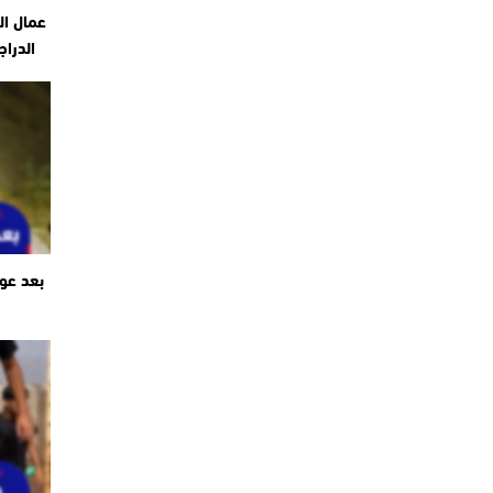
عمال ال
الدراج
بعد عو