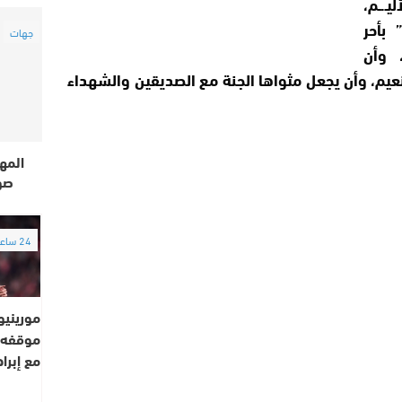
ـ.ـم،
تقدم جريدة “العالم24” بأحر
جهات
، وأن
نعيم، وأن يجعل مثواها الجنة مع الصديقين والشهداء
المه
صوت
24 ساعة
موريني
موقفه م
مع إبراه