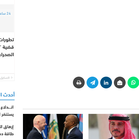
24 ساعة
تطورات
قضية “إ
الصحراء
السابق
أحدث ا
انـ.ـدلاع
يستنفر 
إرهاق ات
طاقة دم