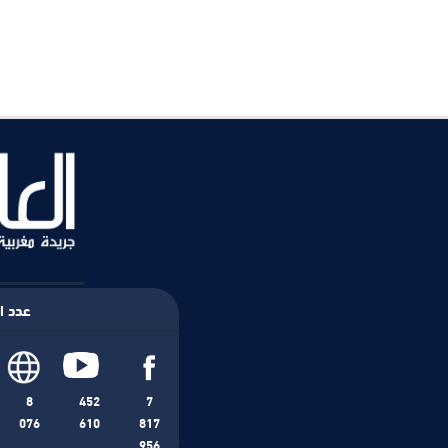
عدد ال
8
452
7
076
610
817
956