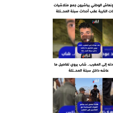
إنعاش الوطني يباشرون جمع متلاشيات
ات النارية عقب أحداث سبتة المحـ.ـتلة
دته إلى المغرب.. شاب يروي تفاصيل ما
عاشه داخل سبتة المحـ.ـتلة