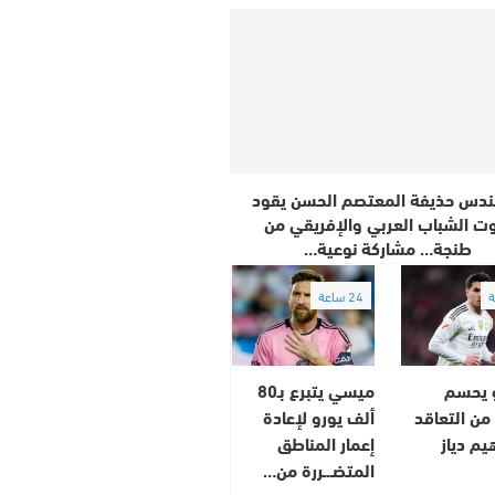
ندس حذيفة المعتصم الحسن يقود
 الشباب العربي والإفريقي من
طنجة… مشاركة نوعية…
24 ساعة
و يحسم
ميسي يتبرع بـ80
ن التعاقد
ألف يورو لإعادة
يم دياز
إعمار المناطق
المتضـ.ـررة من…