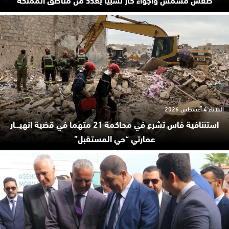
الثلاثاء 4 أغسطس 2026
استئنافية فاس تشرع في محاكمة 21 متهما في قضية انهيـ.ـار
عمارتي “حي المستقبل”