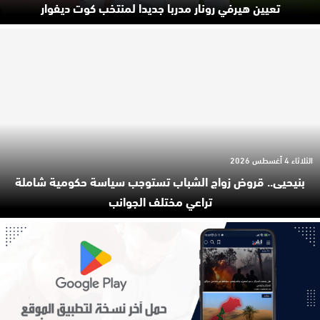
تعيين هيرفي رونار مدربا جديدا لمنتخب كوت ديفوار
الثلاثاء 4 أغسطس 2026
بنيحيى.. قروض زواج الشباب تستوجب سياسة حكومية شاملة
تراعي مختلف الجوانب