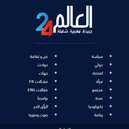
سياسة
فن و ثقافة
دولي
حوادث
اقتصاد
جهات
مرأة
مقــالات FR
مجتمع
مقالات ENG
صحة
برامجنا
تكنولوجيا
الرأي الحر
رياضة
صوت وصورة
عدد الزوار اليومي