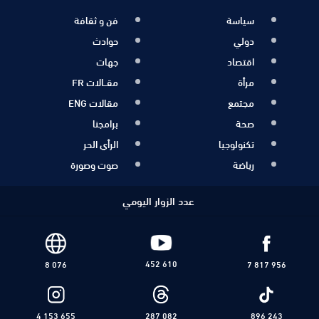
سياسة
فن و ثقافة
دولي
حوادث
اقتصاد
جهات
مرأة
مقــالات FR
مجتمع
مقالات ENG
صحة
برامجنا
تكنولوجيا
الرأي الحر
رياضة
صوت وصورة
عدد الزوار اليومي
452 610
8 076
7 817 956
4 153 655
287 082
896 243