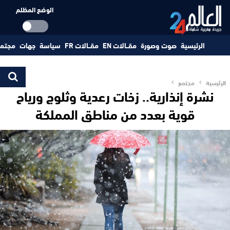
الوضع المظلم
الرئيسية
صوت وصورة
مقــالات EN
مقــالات FR
سياسة
جهات
مجتم
الرئيسية
مجتمع
نشرة إنذارية.. زخات رعدية وثلوج ورياح
قوية بعدد من مناطق المملكة