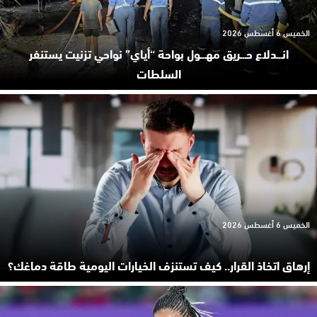
الخميس 6 أغسطس 2026
انـ.ـدلاع حـ.ـريق مهـ.ـول بواحة “أياي” نواحي تزنيت يستنفر
السلطات
الخميس 6 أغسطس 2026
إرهاق اتخاذ القرار.. كيف تستنزف الخيارات اليومية طاقة دماغك؟