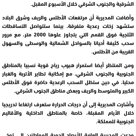
الشرقية والجنوب الشرقي خلال الأسبوع المقبل.
وأضافت المديرية أن مرتفعات الأطلس والريف وشرق البلاد
ستشهد زخات رعدية متفرقة، بينما ستتواصل التساقطات
الثلجية فوق القمم التي يتجاوز علوها 2000 متر، مع مرور
سحب كثيفة أحيانا بالسواحل الشمالية والوسطى والسهول
القريبة من الأطلس.
ومن المنتظر أيضا استمرار هبوب رياح قوية نسبيا بالمناطق
الجنوبية والجنوب الشرقي، مع إمكانية تطاير الأتربة والغبار
محليا، في حين ستظل السحب الرعدية حاضرة فوق الأطلس
الكبير والمتوسط والريف وبعض مناطق الجنوب الشرقي.
وأشارت المديرية إلى أن درجات الحرارة ستعرف ارتفاعا تدريجيا
خلال الأيام المقبلة، خاصة بالمناطق الداخلية والأقاليم
الجنوبية للمملكة.
ودعت المديرية العامة للأرصاد الجوية المواطنين إلى توخي