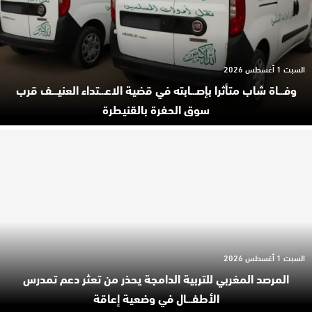
السبت 1 أغسطس 2026
وفـ.ـاة شاب متأثرا بإصـ.ـابته في قضية الاعـ.ـتداء العنيـ.ـف قرب
سوق الحفرة بالقنيطرة
السبت 1 أغسطس 2026
المرصد المغربي للتربية الدامجة يحذر من تعثر دعم تمدرس
الأطفـ.ـال في وضعية إعاقة