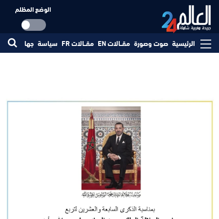
الوضع المظلم
الرئيسية
صوت وصورة
مقــالات EN
مقــالات FR
سياسة
جهات
مجتم