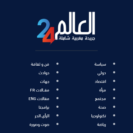
سياسة
فن و ثقافة
دولي
حوادث
اقتصاد
جهات
مرأة
مقــالات FR
مجتمع
مقالات ENG
صحة
برامجنا
تكنولوجيا
الرأي الحر
رياضة
صوت وصورة