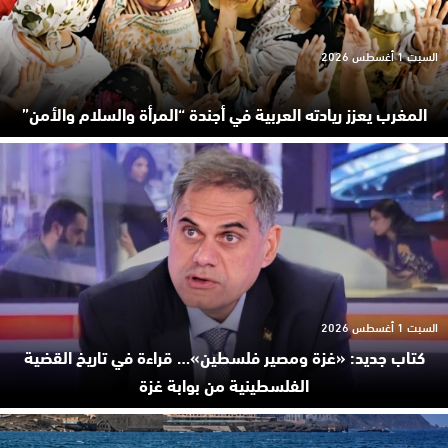
السبت 1 أغسطس 2026
المغرب يعزز ريادته العربية في أجندة “المرأة والسلام والأمن”
السبت 1 أغسطس 2026
كتاب جديد: «غزة ومصير فلسطين»… قراءة في تاريخ القضية
الفلسطينية من بوابة غزة