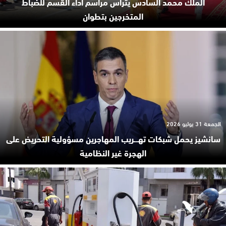
الملك محمد السادس يترأس مراسم أداء القسم للضباط
المتخرجين بتطوان
الجمعة 31 يوليو 2026
سانشيز يحمل شبكات تهـ.ـريب المهاجرين مسؤولية التحريض على
الهجرة غير النظامية