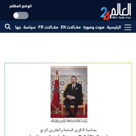
الوضع المظلم
الرئيسية
صوت وصورة
مقــالات EN
مقــالات FR
سياسة
جهات
مجتم