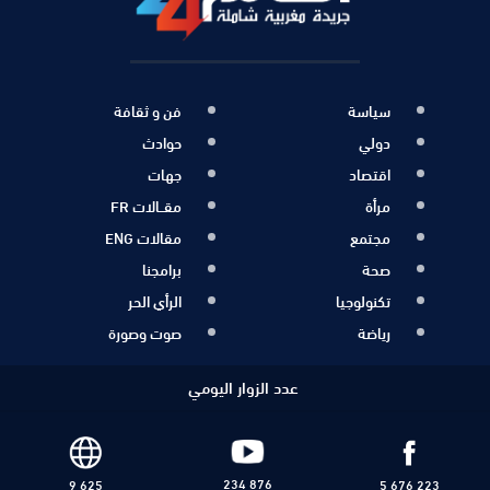
سياسة
فن و ثقافة
دولي
حوادث
اقتصاد
جهات
مرأة
مقــالات FR
مجتمع
مقالات ENG
صحة
برامجنا
تكنولوجيا
الرأي الحر
رياضة
صوت وصورة
عدد الزوار اليومي
234 876
9 625
5 676 223