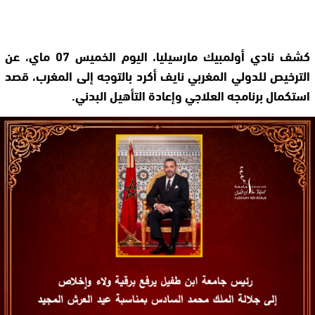
كشف نادي أولمبيك مارسيليا، اليوم الخميس 07 ماي، عن
الترخيص للدولي المغربي نايف أكرد بالتوجه إلى المغرب، قصد
استكمال برنامجه العلاجي وإعادة التأهيل البدني.