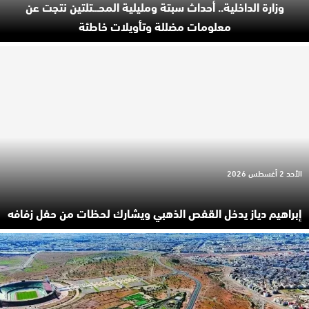
وزارة الداخلية.. أحداث سبتة ومليلية المحـ.ـتلتين نتجت عن
معلومات مضللة وتأويلات خاطئة
الأحد 2 أغسطس 2026
إبراهيم دياز يدخل القفص الذهبي ويشارك لحظات من حفل زفافه