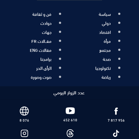
سياسة
فن و ثقافة
دولي
حوادث
اقتصاد
جهات
مرأة
مقــالات FR
مجتمع
مقالات ENG
صحة
برامجنا
تكنولوجيا
الرأي الحر
رياضة
صوت وصورة
عدد الزوار اليومي
452 610
8 076
7 817 956