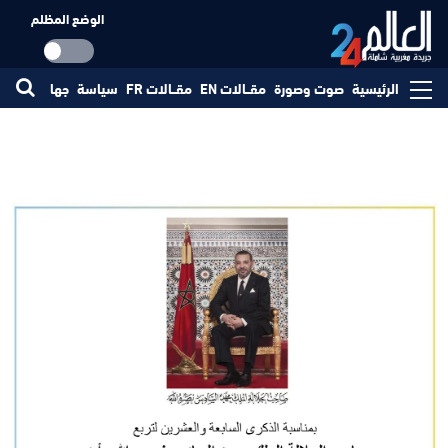
الوضع المظلم
الرئيسية
صوت وصورة
مقــالات EN
مقــالات FR
سياسة
جهات
مجتم