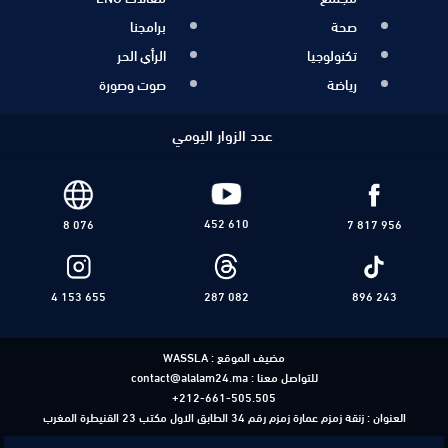
صحة
برامجنا
تكنولوجيا
الرأي الحر
رياضة
صوت وصورة
عدد الزوار اليومي
452 610
8 076
7 817 956
4 153 655
287 082
896 243
مضيف الموقع :
WASSLA
للتواصل معنا :
contact@alalam24.ma
+212-661-505.505
العنوان : زنقة زمزم عمارة زمزم رقم 34 الطابق الاول مكتب 23 القنيطرة المغرب