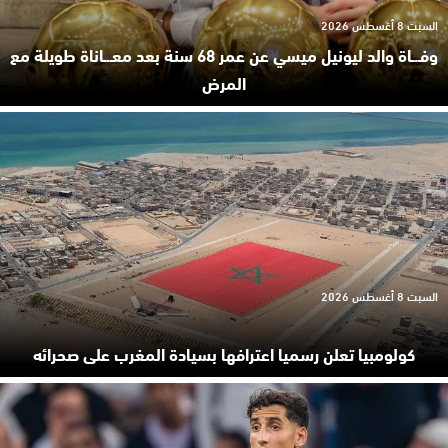
السبت 8 أغسطس 2026
وفـ.ـاة والد ليونيل ميسي عن عمر 68 سنة بعد معـ.ـاناة طويلة مع
المرض
السبت 8 أغسطس 2026
كولومبيا تعلن رسميا اعترافها بسيادة المغرب على صحرائه