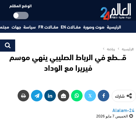
الوضع المظلم
الرئيسية
صوت وصورة
مقــالات EN
مقــالات FR
سياسة
جهات
مجتم
الرئيسية
رياضة
قـ.ـطع في الرباط الصليبي ينهي موسم
فيريرا مع الوداد
شارك
Alalam-24
الخميس 7 مايو 2026