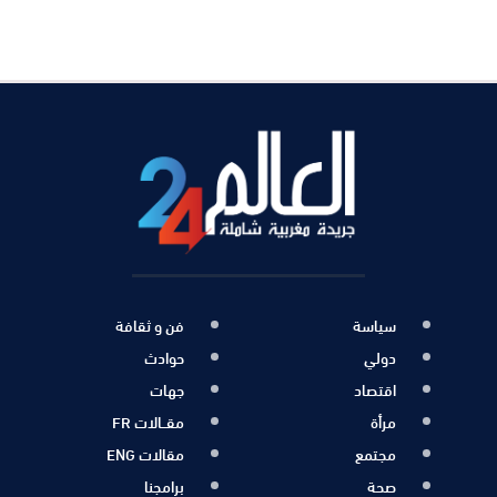
سياسة
فن و ثقافة
دولي
حوادث
اقتصاد
جهات
مرأة
مقــالات FR
مجتمع
مقالات ENG
صحة
برامجنا