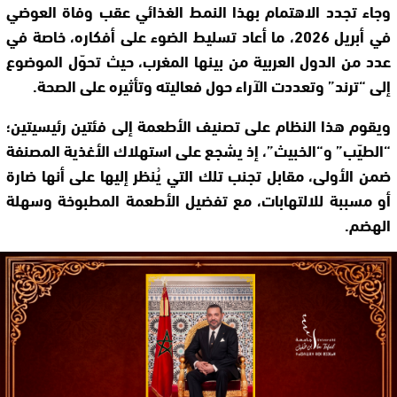
وجاء تجدد الاهتمام بهذا النمط الغذائي عقب وفاة العوضي
في أبريل 2026، ما أعاد تسليط الضوء على أفكاره، خاصة في
عدد من الدول العربية من بينها المغرب، حيث تحوّل الموضوع
إلى “ترند” وتعددت الآراء حول فعاليته وتأثيره على الصحة.
ويقوم هذا النظام على تصنيف الأطعمة إلى فئتين رئيسيتين؛
“الطيّب” و“الخبيث”، إذ يشجع على استهلاك الأغذية المصنفة
ضمن الأولى، مقابل تجنب تلك التي يُنظر إليها على أنها ضارة
أو مسببة للالتهابات، مع تفضيل الأطعمة المطبوخة وسهلة
الهضم.