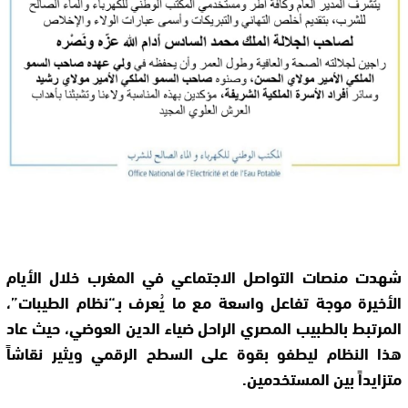
شهدت منصات التواصل الاجتماعي في المغرب خلال الأيام
الأخيرة موجة تفاعل واسعة مع ما يُعرف بـ“نظام الطيبات”،
المرتبط بالطبيب المصري الراحل ضياء الدين العوضي، حيث عاد
هذا النظام ليطفو بقوة على السطح الرقمي ويثير نقاشاً
متزايداً بين المستخدمين.