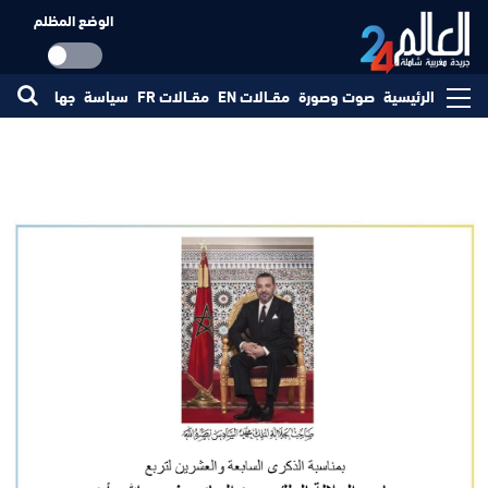
الوضع المظلم
الرئيسية
صوت وصورة
مقــالات EN
مقــالات FR
سياسة
جهات
مجتم