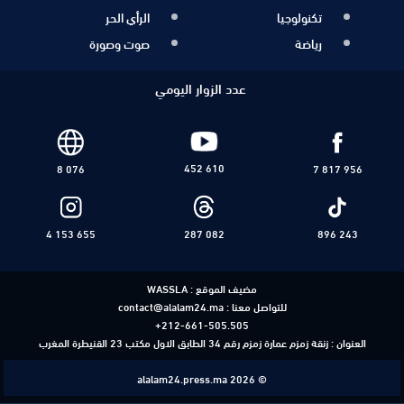
تكنولوجيا
الرأي الحر
رياضة
صوت وصورة
عدد الزوار اليومي
452 610
8 076
7 817 956
4 153 655
287 082
896 243
مضيف الموقع :
WASSLA
للتواصل معنا :
contact@alalam24.ma
+212-661-505.505
العنوان : زنقة زمزم عمارة زمزم رقم 34 الطابق الاول مكتب 23 القنيطرة المغرب
alalam24.press.ma 2026 ©