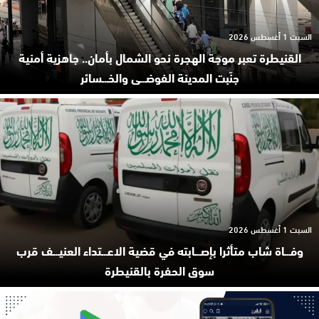
السبت 1 أغسطس 2026
القنيطرة تعبر موجة الهجرة نحو الشمال بأمان.. جاهزية أمنية
جنّبت المدينة الفوضـ.ـى والخـ.ـسائر
السبت 1 أغسطس 2026
وفـ.ـاة شاب متأثرا بإصـ.ـابته في قضية الاعـ.ـتداء العنيـ.ـف قرب
سوق الحفرة بالقنيطرة