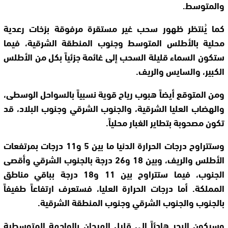
والمتوسط.
كما يُنتظر ظهور سحب غير مستقرة مرفوقة بزخات رعدية
محلية بالأطلس المتوسط وجنوب المنطقة الشرقية، فيما
ستكون السماء قليلة السحب إلى غائمة جزئياً بكل من الأطلس
الكبير، والسايس والريف.
ومن المتوقع أيضاً هبوب رياح قوية نسبياً بالسواحل الوسطى،
والهضاب العليا الشرقية، والجنوب الشرقي وجنوب البلاد، قد
تكون مصحوبة بتطاير الغبار محلياً.
وستتراوح درجات الحرارة الدنيا ما بين 5 و11 درجات بمرتفعات
الأطلس والريف، وبين 18 و26 درجة بالجنوب الشرقي وأقصى
الجنوب، فيما ستتراوح بين 11 و18 درجة بباقي مناطق
المملكة. أما درجات الحرارة العليا، فستعرف ارتفاعاً طفيفاً
بالجنوب والجنوب الشرقي وجنوب المنطقة الشرقية.
وسيكون البحر هادئاً إلى قليل الهيجان بالواجهة المتوسطية