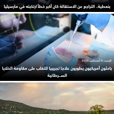
بنعطية.. التراجع عن الاستقالة كان أكبر خطأ ارتكبته في مارسيليا
السبت 8 أغسطس 2026
باحثون أمريكيون يطورون علاجا تجريبيا للتغلب على مقاومة الخلايا
السـ.ـرطانية