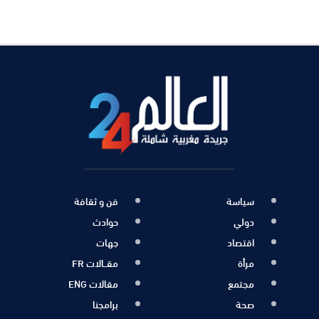
سياسة
فن و ثقافة
دولي
حوادث
اقتصاد
جهات
مرأة
مقــالات FR
مجتمع
مقالات ENG
صحة
برامجنا