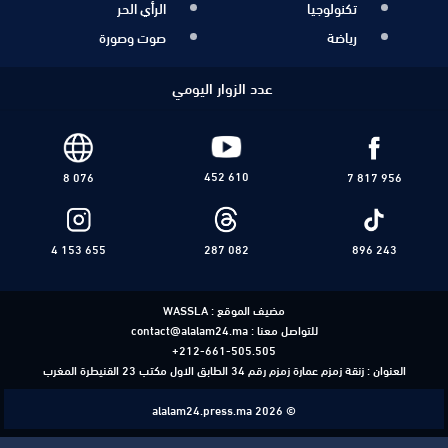
تكنولوجيا
الرأي الحر
رياضة
صوت وصورة
عدد الزوار اليومي
452 610
8 076
7 817 956
4 153 655
287 082
896 243
مضيف الموقع :
WASSLA
للتواصل معنا :
contact@alalam24.ma
+212-661-505.505
العنوان : زنقة زمزم عمارة زمزم رقم 34 الطابق الاول مكتب 23 القنيطرة المغرب
alalam24.press.ma 2026 ©