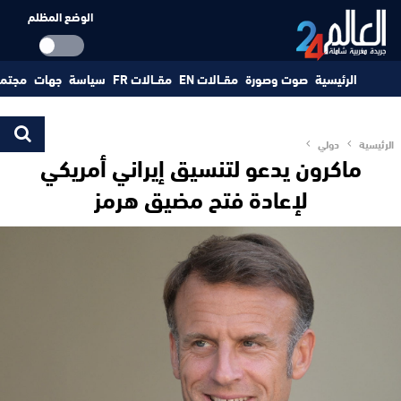
الوضع المظلم
الرئيسية
صوت وصورة
مقــالات EN
مقــالات FR
سياسة
جهات
مجتم
الرئيسية
دولي
ماكرون يدعو لتنسيق إيراني أمريكي
لإعادة فتح مضيق هرمز