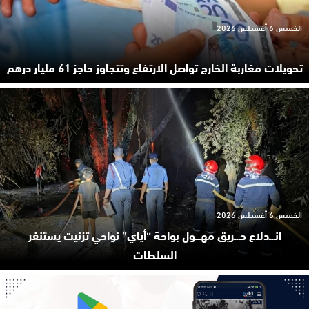
الخميس 6 أغسطس 2026
تحويلات مغاربة الخارج تواصل الارتفاع وتتجاوز حاجز 61 مليار درهم
الخميس 6 أغسطس 2026
انـ.ـدلاع حـ.ـريق مهـ.ـول بواحة “أياي” نواحي تزنيت يستنفر
السلطات