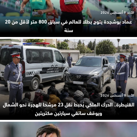
الأحد 9 أغسطس 2026
عماد بوشجدة يتوج بطلا للعالم في سباق 800 متر لأقل من 20
سنة
الأحد 9 أغسطس 2026
القنيطرة.. الدرك الملكي يُحبط نقل 23 مرشحا للهجرة نحو الشمال
ويوقف سائقي سيارتين مكتريتين