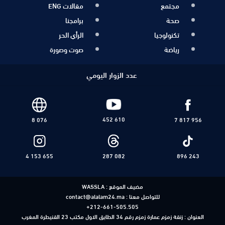
مجتمع
مقالات ENG
صحة
برامجنا
تكنولوجيا
الرأي الحر
رياضة
صوت وصورة
عدد الزوار اليومي
452 610
8 076
7 817 956
4 153 655
287 082
896 243
مضيف الموقع :
WASSLA
للتواصل معنا :
contact@alalam24.ma
+212-661-505.505
العنوان : زنقة زمزم عمارة زمزم رقم 34 الطابق الاول مكتب 23 القنيطرة المغرب