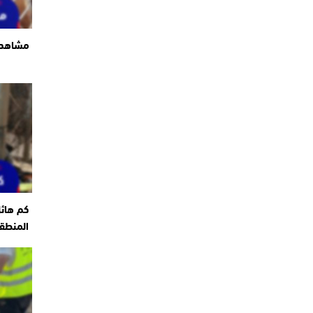
مشاهد ت
كم هائ
المنطقة