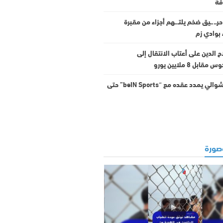
فة
 حرـ..ـيق ضخم يلتـ.ـهم أجزاء من مقبرة
بوادي زم
 الدين على أعتاب الانتقال إلى
ابل 8 ملايين يورو
عصام الشوالي يمدد عقده مع “beIN Sports” حتى
ورة