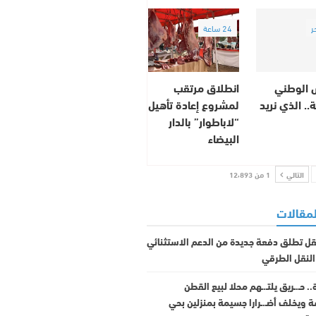
ر
24 ساعة
 الوطني
انطلاق مرتقب
.. الذي نريد
لمشروع إعادة تأهيل
“لاباطوار” بالدار
البيضاء
التالي
1 من 12٬893
لمقالات
نقل تطلق دفعة جديدة من الدعم الاستثنائي
النقل الطرقي
. حـ.ـريق يلتـ.ـهم محلا لبيع القطن
 ويخلف أضـ.ـرارا جسيمة بمنزلين بحي