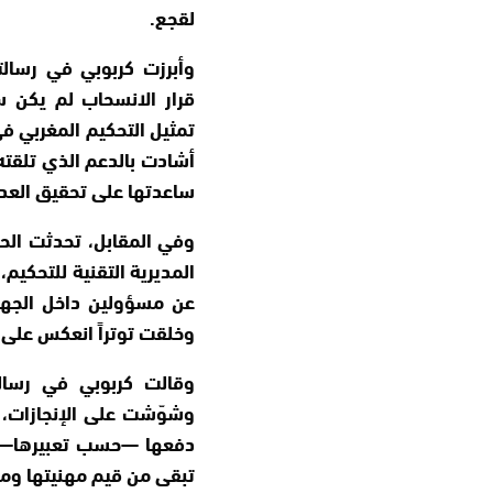
لقجع.
وأبرزت كربوبي في رسالت
قرار الانسحاب لم يكن 
تمثيل التحكيم المغربي ف
أشادت بالدعم الذي تلقته 
ساعدتها على تحقيق العد
وفي المقابل، تحدثت الحك
المديرية التقنية للتحكي
عن مسؤولين داخل الجها
وخلقت توتراً انعكس على 
وقالت كربوبي في رسالت
وشوّشت على الإنجازات، 
دفعها —حسب تعبيرها— إل
تبقى من قيم مهنيتها وم