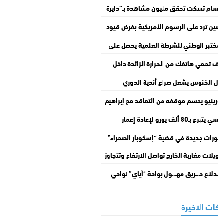
سام تسكت تحقق مليون مشاهدة بـ”دايرة
مطة” في أقل من أسبوع
ين ترد على الرسوم الأمريكية بفرض قيود
إدراج 6 شركات في قائمتها السوداء
ختبر الوطني للشرطة العلمية يحصل على
عتماد الدولي في جميع تخصصات الخبرة
 تحمي هاتفك من الحرارة الزائدة داخل
نائية
يارة؟
ل الخنوس يشعل صراع أندية الدوري
نجليزي
ينيو يحسم موقفه من التعاقد مع إبراهيم
ميسي يتبرع بـ80 ألف يورو لإعادة إعمار
ناطق المتضـ.ـررة من الحـ.ـرائق بمدريد
رات جديدة في قضية “إسكوبار الصحراء”
يلات مغاربة الخارج تواصل الارتفاع وتتجاوز
يار درهم
.ـدلاع حـ.ـريق مهـ.ـول بواحة “أياي” نواحي
يت يستنفر السلطات
ات الاخيرة