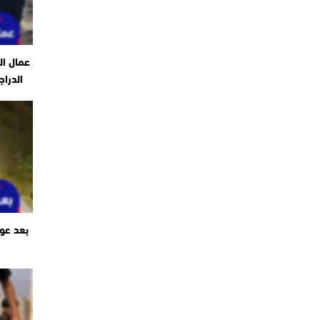
عمال ال
الدراج
بعد عو