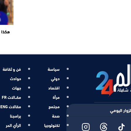
هكذا ت
سياسة
فن و ثقافة
دولي
حوادث
اقتصاد
جهات
مرأة
مقــالات FR
مجتمع
مقالات ENG
زوار اليومي
صحة
برامجنا
تكنولوجيا
الرأي الحر