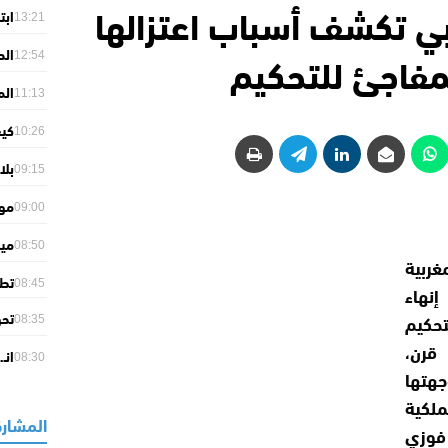
ي تكشف أسباب اعتزالها
ابت
13:21
الس
مفاجئ للتحكيم
الص
12:54
تجارية و
الم
11:13
الا
كيف
الج
10:26
الس
بلا
09:15
الإ
مور
09:00
دياز
08:50
غربية
الم
تطو
08:45
هاء
تحو
حكيم
08:35
حاجز 61 مل
قرن،
انـ
08:30
جهتها
تزن
لكية
المشارك
فوزي