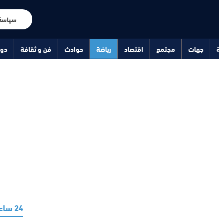
سياسة
جهات
مجتمع
اقتصاد
رياضة
حوادث
فن و ثقافة
دو
24 ساعة