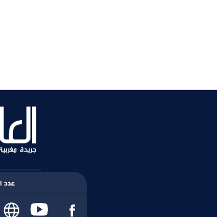
عدد ال