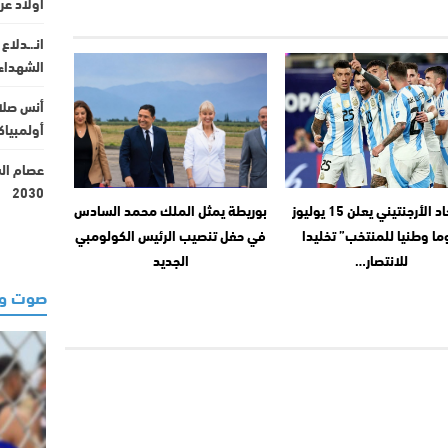
أولاد عر
انـ.ـدلاع
الشهداء 
أنس صلاح
أولمبياكوس مق
2030
الاتحاد الأرجنتيني يعلن 15 يوليوز
بوريطة يمثل الملك محمد السادس
ما وطنيا للمنتخب” تخليدا
في حفل تنصيب الرئيس الكولومبي
للانتصار…
الجديد
صوت وص