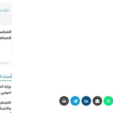
الرأي الح
المجلس
للصحافة
السابق
أحدث ا
وزارة ال
لمهنيي 
القنيطرة.
والأفرشة