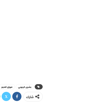
بشرى كربوبي
فوزي لقجع
شارك