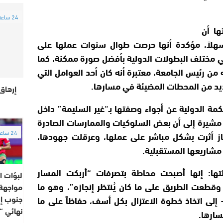
24 ساعة
ها أن
سهلاً، مؤكدة أنها حرصت طوال سنوات عملها على
ي مختلف البطولات الدولية بأفضل صورة ممكنة، كما
من رئيس الجامعة، معتبرة أنه كان أحد العوامل التي
يد من المحطات المضيئة في مسارها.
إرهاق 
مة الدولية عن أجواء وصفتها بـ“غير السليمة” داخل
م، مشيرة إلى أن بعض السلوكيات والممارسات الصادرة
24 ساعة
ز أثرت بشكل مباشر على عملها، وعرقلت جهودها،
مشاريعها المستقبلية.
ها: إنها أصبحت محاطة بتصرفات “أربكت المسار
لبؤات 
وقطعت الطريق على ما كان يُنتظر إنجازه”، وهو ما
مواجهة 
جنوب إف
ى اتخاذ خطوة الاعتزال بكل أسف، حفاظاً على ما
نهائي “
سارها.