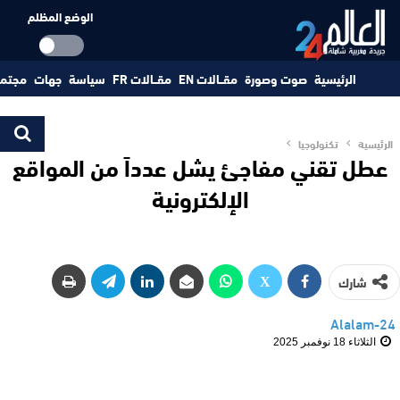
الوضع المظلم
الرئيسية
صوت وصورة
مقــالات EN
مقــالات FR
سياسة
جهات
مجتم
الرئيسية
تكنولوجيا
عطل تقني مفاجئ يشل عدداً من المواقع
الإلكترونية
شارك
Alalam-24
الثلاثاء 18 نوفمبر 2025