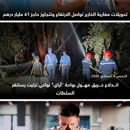
تحويلات مغاربة الخارج تواصل الارتفاع وتتجاوز حاجز 61 مليار درهم
الخميس 6 أغسطس 2026
انـ.ـدلاع حـ.ـريق مهـ.ـول بواحة “أياي” نواحي تزنيت يستنفر
السلطات