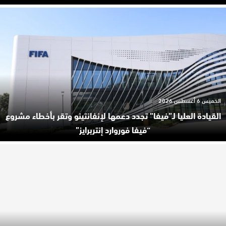
الخميس 6 أغسطس 2026
القيادة العليا لـ”فيفا” تجدد دعمها لإنفانتينو وتقر بأخطاء مشروع
“فيفا فوروارد إنتربرايز”