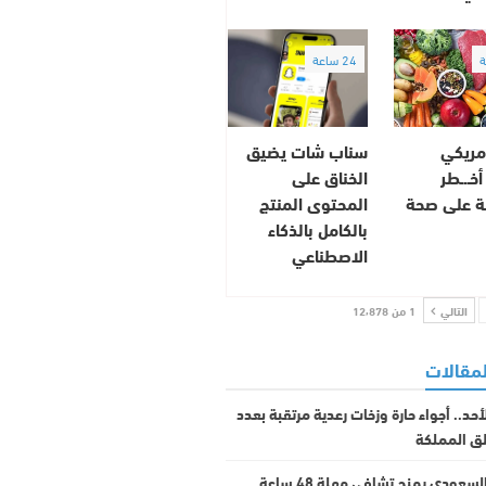
24 ساعة
مريكي
سناب شات يضيق
ـ.ـطر
الخناق على
ة على صحة
المحتوى المنتج
بالكامل بالذكاء
الاصطناعي
التالي
1 من 12٬878
لمقالات
د.. أجواء حارة وزخات رعدية مرتقبة بعدد
ق المملكة
الأهلي السعودي يمنح تشافي مهلة 48 ساعة