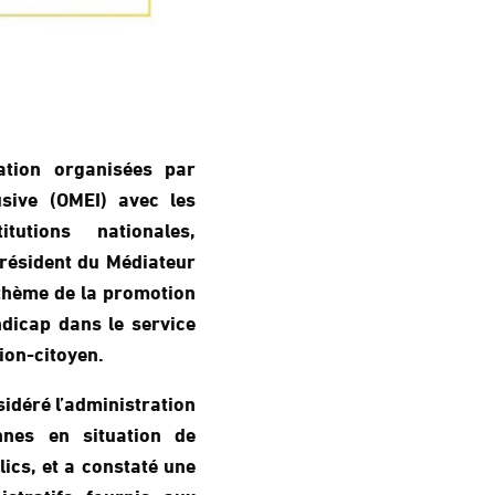
tion organisées par
usive (OMEI) avec les
tutions nationales,
président du Médiateur
 thème de la promotion
dicap dans le service
tion-citoyen.
idéré l’administration
nnes en situation de
ics, et a constaté une
istratifs fournis aux