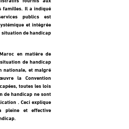
familles. Il a indiqué
ervices publics est
systémique et intégrée
 situation de handicap
Maroc en matière de
situation de handicap
on nationale, et malgré
œuvre la Convention
apées, toutes les lois
on de handicap ne sont
ication . Ceci explique
a pleine et effective
ndicap.