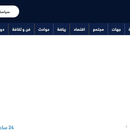
سياسة
جهات
مجتمع
اقتصاد
رياضة
حوادث
فن و ثقافة
دو
24 ساعة