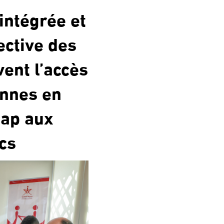
intégrée et
ective des
vent l’accès
onnes en
cap aux
cs