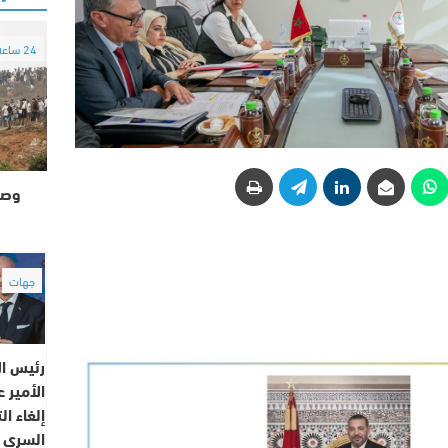
24 ساعة
وصو
جهات
رئيس الا
الأمير 
إلغاء ا
السري 