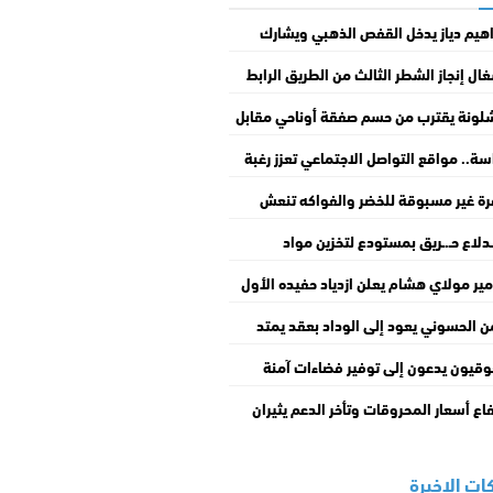
اهيم دياز يدخل القفص الذهبي ويشارك
ات من حفل زفافه
ال إنجاز الشطر الثالث من الطريق الرابط
 مطار أكادير والميناء تتجاوز 30%
لونة يقترب من حسم صفقة أوناحي مقابل
و
سة.. مواقع التواصل الاجتماعي تعزز رغبة
جرة غير النظامية لدى الشباب
ة غير مسبوقة للخضر والفواكه تنعش
اق الجملة بالمغرب
.ـدلاع حـ.ـريق بمستودع لتخزين مواد
يائية قابلة للاشتـ.ـعال يستنفر سلطات
مير مولاي هشام يعلن ازدياد حفيده الأول
ار البيضاء
بر عن سعادته بالمناسبة
ن الحسوني يعود إلى الوداد بعقد يمتد
سم قابل للتمديد
قيون يدعون إلى توفير فضاءات آمنة
باحة للحد من حوادث الغـ.ـرق
فاع أسعار المحروقات وتأخر الدعم يثيران
ياء مهنيي سيارات الأجرة
ات الاخيرة