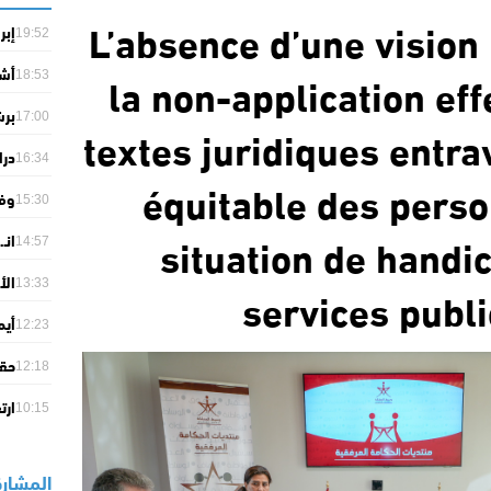
L’absence d’une vision 
إبر
19:52
لحظ
la non-application eff
أشغ
18:53
بين
برش
17:00
textes juridiques entra
10 ملايين يور
درا
16:34
équitable des pers
اله
وفر
15:30
أسو
situation de handi
انـ
14:57
كيم
الأ
services publi
الد
13:33
ويع
أيم
12:23
لمو
حقو
12:18
للس
ارت
10:15
است
المشارك