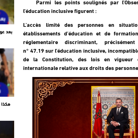
Parmi les points soulignés par l’Obser
l’éducation inclusive figurent :
L’accès limité des personnes en situat
بعد عو
établissements d’éducation et de formatio
réglementaire discriminant, précisément 
n° 47.19 sur l’éducation inclusive, incompatibl
de la Constitution, des lois en vigueur
internationale relative aux droits des personn
هكذا ت