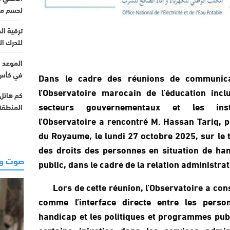
لحسم مو
ترقية ال
للدرك ال
الموعد و
في كأس 
Dans le cadre des réunions de communica
l’Observatoire marocain de l’éducation incl
كم هائل
secteurs gouvernementaux et les insti
المنطقة 
l’Observatoire a rencontré M. Hassan Tariq, 
du Royaume, le lundi 27 octobre 2025, sur le
des droits des personnes en situation de han
صوت وص
public, dans le cadre de la relation administra
Lors de cette réunion, l’Observatoire a cons
comme l’interface directe entre les perso
handicap et les politiques et programmes publ
certaine injustice dans les services admin