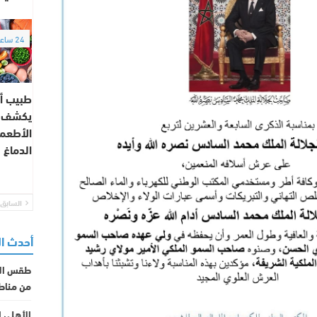
24 ساعة
طبيب أ
يكشف أخ
الأطعم
الدماغ
السابق
أحدث ا
طقس الأح
من مناط