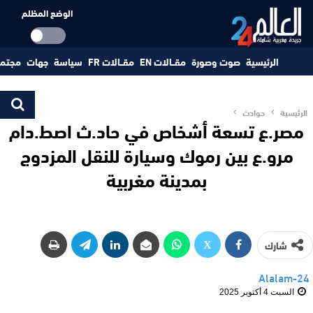
الوضع المظلم
الرئيسية
صوت وصورة
مقــالات EN
مقــالات FR
سياسة
جهات
مجتم
الرئيسية
حوادث
مصر.ع تسعة أشخاص في حاد.ث اصط.دام
مرو.ع بين رموك وسيارة للنقل المزدوج
بمدينة مغربية
شارك
Alalam-24
السبت 4 أكتوبر 2025