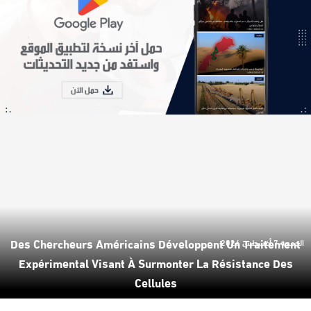
Des Chercheurs Américains Développent Un Traitement
الجمعة 7 أغسطس 2026
Expérimental Visant À Surmonter La Résistance Des
Cellules