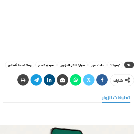
"رموك"
حادث سير
سيارة للنقل المزدوج
سيدي قاسم
وفاة تسعة أشخاص
شارك
تعليقات الزوار