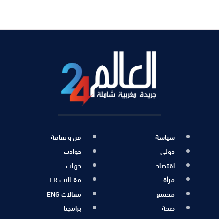
سياسة
فن و ثقافة
دولي
حوادث
اقتصاد
جهات
مرأة
مقــالات FR
مجتمع
مقالات ENG
صحة
برامجنا