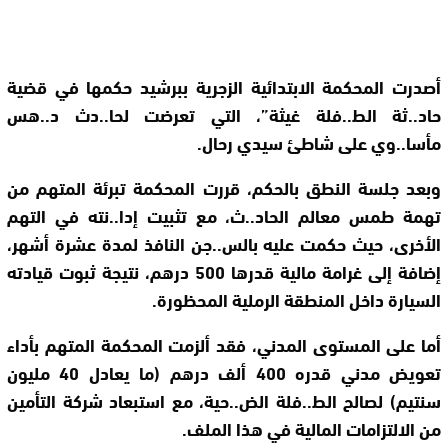
أصدرت المحكمة الابتدائية الزجرية ببرشيد حكمها في قضية
حاد..ثة الط..فلة غيثة”، التي تعرضت لحا..دث د..هس
مأسا..وي على شاطئ سيدي رحال.
وبعد جلسة النطق بالحكم، قررت المحكمة تبرئة المتهم من
تهمة طمس معالم الحاد..ث، مع تثبيت إدا..نته في التهم
الأخرى، حيث حكمت عليه بالس..جن النافذ لمدة عشرة أشهر،
إضافة إلى غرامة مالية قدرها 500 درهم، نتيجة ثبوت قيادته
السيارة داخل المنطقة الرملية المحظورة.
أما على المستوى المدني، فقد ألزمت المحكمة المتهم بأداء
تعويض مدني قدره 400 ألف درهم (ما يعادل 40 مليون
سنتيم) لصالح الط..فلة الض..حية، مع استبعاد شركة التأمين
من الالتزامات المالية في هذا الملف.