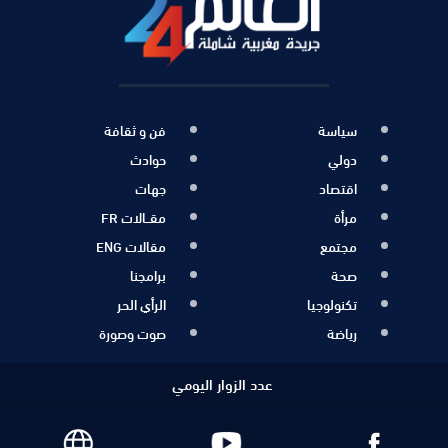
سياسة
فن و ثقافة
دولي
حوادث
اقتصاد
جهات
مرأة
مقــالات FR
مجتمع
مقالات ENG
صحة
برامجنا
تكنولوجيا
الرأي الحر
رياضة
صوت وصورة
عدد الزوار اليومي