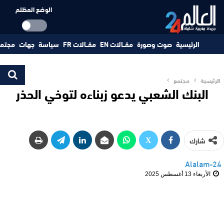
الوضع المظلم
الرئيسية
صوت وصورة
مقــالات EN
مقــالات FR
سياسة
جهات
مجتم
الرئيسية
مجتمع
البنك الشعبي يدعو زبناءه لتوخي الحذر
شارك
Alalam-24
الأربعاء 13 أغسطس 2025