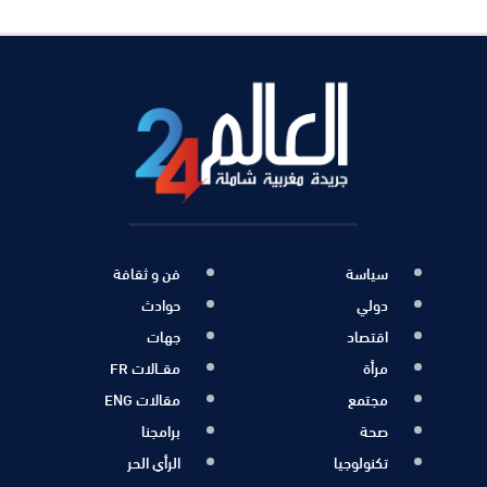
سياسة
فن و ثقافة
دولي
حوادث
اقتصاد
جهات
مرأة
مقــالات FR
مجتمع
مقالات ENG
صحة
برامجنا
تكنولوجيا
الرأي الحر