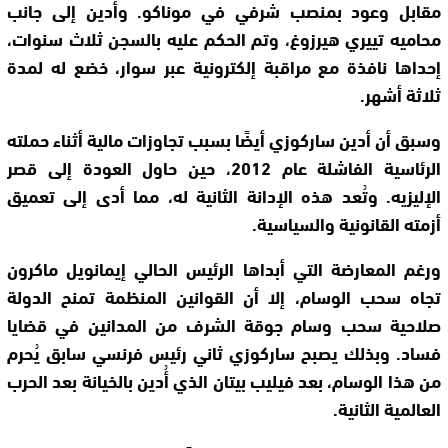
مقابل وعود بمنصب شرفي في موناكو. وأُدين إلى جانب
محاميه تييري هيرزوغ، وتم الحكم عليه بالسجن ثلاث سنوات،
إحداها نافذة مع مراقبة إلكترونية عبر سوار، خضع له لمدة
ثلاثة أشهر.
وسبق أن أدين ساركوزي أيضًا بسبب تجاوزات مالية أثناء حملته
الرئاسية الفاشلة عام 2012، حين حاول العودة إلى قصر
الإليزيه. وتُعد هذه الإدانة الثانية له، مما أدى إلى تعميق
أزمته القانونية والسياسية.
ورغم المعارضة التي أبداها الرئيس الحالي إيمانويل ماكرون
تجاه سحب الوسام، إلا أن القوانين المنظمة تمنح الدولة
صلاحية سحب وسام جوقة الشرف من المدانين في قضايا
فساد. وبذلك يصبح ساركوزي ثاني رئيس فرنسي سابق يُحرم
من هذا الوسام، بعد فيليب بيتان الذي أُدين بالخيانة بعد الحرب
العالمية الثانية.