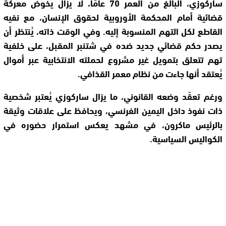
ساركوزي، البالغ من العمر 70 عامًا، لا يزال يخوض معركة
قضائية أمام المحكمة الأوروبية لحقوق الإنسان، مع نفيه
القاطع لكل التهم المنسوبة إليه. وفي الوقت ذاته، يُنتظر أن
يصدر حكم قضائي جديد ضده في شتنبر المقبل، على خلفية
تهم تتعلق بتمويل غير مشروع لحملته الانتخابية عبر أموال
يُعتقد أنها جاءت من نظام معمر القذافي.
ورغم تعقّد وضعه القانوني، ما يزال ساركوزي يُعتبر شخصية
ذات نفوذ داخل اليمين الفرنسي، ويحافظ على علاقات وثيقة
بالرئيس ماكرون، في مشهد يعكس استمرار حضوره في
الكواليس السياسية.