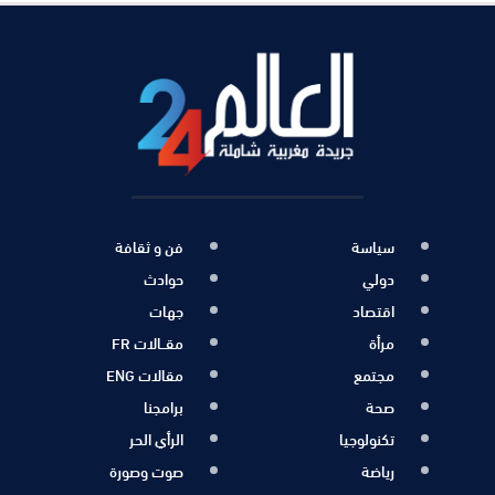
سياسة
فن و ثقافة
دولي
حوادث
اقتصاد
جهات
مرأة
مقــالات FR
مجتمع
مقالات ENG
صحة
برامجنا
تكنولوجيا
الرأي الحر
رياضة
صوت وصورة