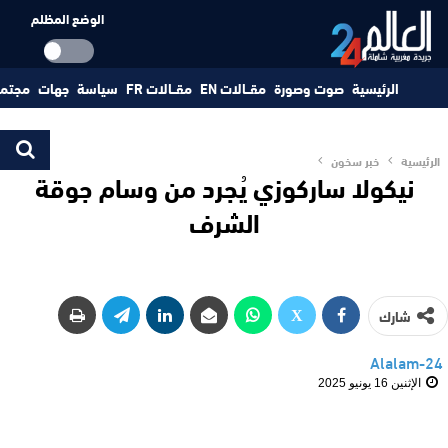
الوضع المظلم
الرئيسية
صوت وصورة
مقــالات EN
مقــالات FR
سياسة
جهات
مجتم
الرئيسية
خبر سخون
نيكولا ساركوزي يُجرد من وسام جوقة
الشرف
شارك
Alalam-24
الإثنين 16 يونيو 2025