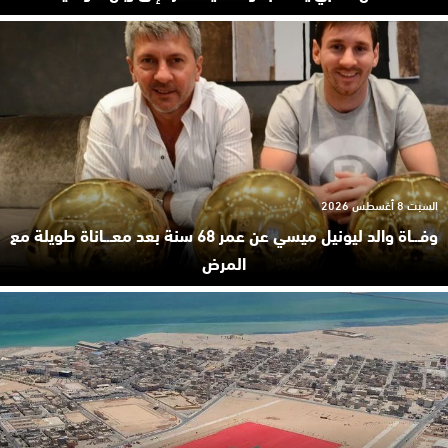
السبت 8 أغسطس 2026
وفـ.ـاة والد ليونيل ميسي عن عمر 68 سنة بعد معـ.ـاناة طويلة مع
المرض