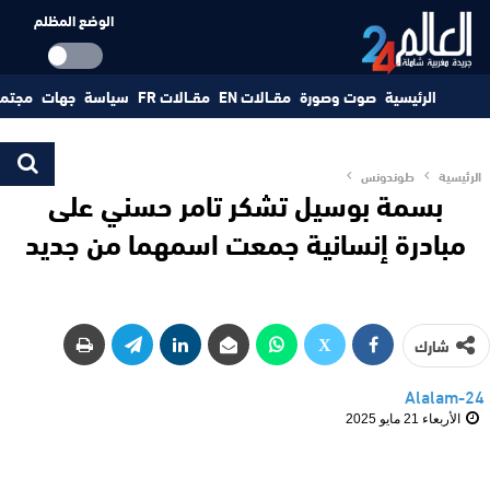
الوضع المظلم
الرئيسية
صوت وصورة
مقــالات EN
مقــالات FR
سياسة
جهات
مجتم
الرئيسية
طوندونس
بسمة بوسيل تشكر تامر حسني على
مبادرة إنسانية جمعت اسمهما من جديد
شارك
Alalam-24
الأربعاء 21 مايو 2025