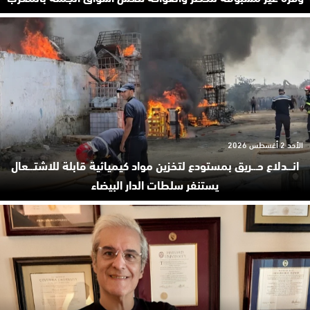
الأحد 2 أغسطس 2026
انـ.ـدلاع حـ.ـريق بمستودع لتخزين مواد كيميائية قابلة للاشتـ.ـعال
يستنفر سلطات الدار البيضاء