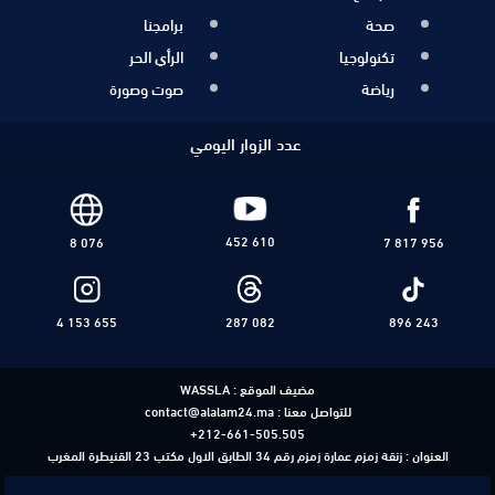
صحة
برامجنا
تكنولوجيا
الرأي الحر
رياضة
صوت وصورة
عدد الزوار اليومي
452 610
8 076
7 817 956
4 153 655
287 082
896 243
مضيف الموقع :
WASSLA
للتواصل معنا :
contact@alalam24.ma
+212-661-505.505
العنوان : زنقة زمزم عمارة زمزم رقم 34 الطابق الاول مكتب 23 القنيطرة المغرب