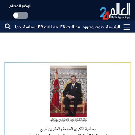
الوضع المظلم
الرئيسية
صوت وصورة
مقــالات EN
مقــالات FR
سياسة
جهات
مجتم