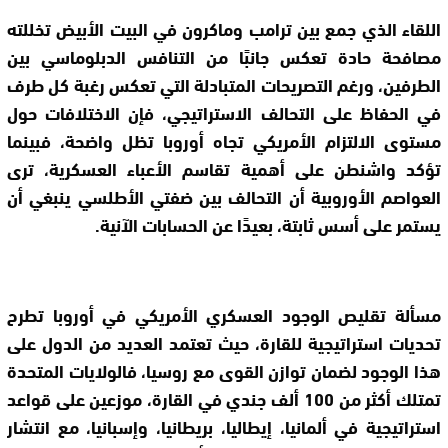
اللقاء الذي جمع بين ترامب وماكرون في البيت الأبيض تخللته
مصافحة حادة تعكس جانبًا من التنافس الدبلوماسي بين
الطرفين، ورغم التصريحات المتبادلة التي تعكس رغبة كل طرف
في الحفاظ على التحالف الاستراتيجي، فإن الاختلافات حول
مستوى الالتزام الأمريكي تجاه أوروبا تظل واضحة، فبينما
تؤكد واشنطن على أهمية تقاسم الأعباء العسكرية، ترى
العواصم الأوروبية أن التحالف بين ضفتي الأطلسي ينبغي أن
يستمر على أسس ثابتة، بعيدًا عن الحسابات الآنية.
مسألة تقليص الوجود العسكري الأمريكي في أوروبا تطرح
تحديات استراتيجية للقارة، حيث تعتمد العديد من الدول على
هذا الوجود لضمان توازن القوى مع روسيا، فالولايات المتحدة
تمتلك أكثر من 100 ألف جندي في القارة، موزعين على قواعد
استراتيجية في ألمانيا، إيطاليا، بريطانيا، وإسبانيا، مع انتشار