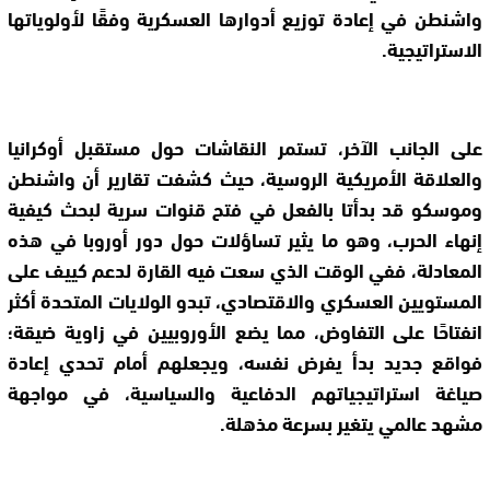
واشنطن في إعادة توزيع أدوارها العسكرية وفقًا لأولوياتها
الاستراتيجية.
على الجانب الآخر، تستمر النقاشات حول مستقبل أوكرانيا
والعلاقة الأمريكية الروسية، حيث كشفت تقارير أن واشنطن
وموسكو قد بدأتا بالفعل في فتح قنوات سرية لبحث كيفية
إنهاء الحرب، وهو ما يثير تساؤلات حول دور أوروبا في هذه
المعادلة، ففي الوقت الذي سعت فيه القارة لدعم كييف على
المستويين العسكري والاقتصادي، تبدو الولايات المتحدة أكثر
انفتاحًا على التفاوض، مما يضع الأوروبيين في زاوية ضيقة؛
فواقع جديد بدأ يفرض نفسه، ويجعلهم أمام تحدي إعادة
صياغة استراتيجياتهم الدفاعية والسياسية، في مواجهة
مشهد عالمي يتغير بسرعة مذهلة.