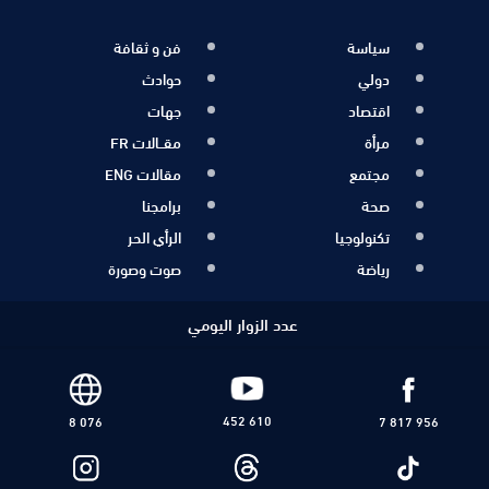
سياسة
فن و ثقافة
دولي
حوادث
اقتصاد
جهات
مرأة
مقــالات FR
مجتمع
مقالات ENG
صحة
برامجنا
تكنولوجيا
الرأي الحر
رياضة
صوت وصورة
عدد الزوار اليومي
452 610
8 076
7 817 956