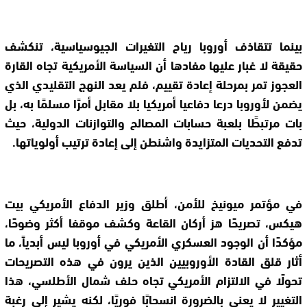
بينما تتقاذف أوروبا رياح التغيرات الجيوسياسية، تنكشف
حقيقة لا غبار عليها مفادها أن السياسة الأمريكية تجاه القارة
العجوز تمر بمرحلة إعادة تقييم، فلم يعد النهج التقليدي الذي
يضمن لأوروبا درعا دفاعيا أمريكيا بلا مقابل أمرًا مسلمًا به، بل
بات مرتبطًا بلعبة حسابات المصالح والتوازنات الدولية، حيث
تدفع التحديات المتزايدة واشنطن إلى إعادة ترتيب أولوياتها.
في مؤتمر ميونيخ للأمن، أطلق وزير الدفاع الأمريكي بيت
هيكس، تصريحًا هز أركان القاعة وكشف موقفا أكثر وضوحًا،
مؤكدًا أن الوجود العسكري الأمريكي في أوروبا ليس أبدياً، ما
أثار قلق القادة الأوروبيين الذين يرون في هذه التصريحات
تحولًا في الالتزام الأمريكي تجاه حلف شمال الأطلسي، هذا
التغيير لا يعني بالضرورة انسحابًا فوريًا، لكنه يشير إلى رغبة