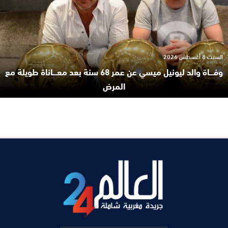
السبت 8 أغسطس 2026
وفـ.ـاة والد ليونيل ميسي عن عمر 68 سنة بعد معـ.ـاناة طويلة مع
المرض