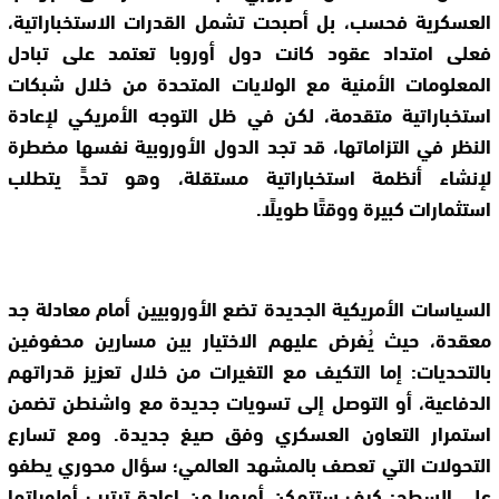
العسكرية فحسب، بل أصبحت تشمل القدرات الاستخباراتية،
فعلى امتداد عقود كانت دول أوروبا تعتمد على تبادل
المعلومات الأمنية مع الولايات المتحدة من خلال شبكات
استخباراتية متقدمة، لكن في ظل التوجه الأمريكي لإعادة
النظر في التزاماتها، قد تجد الدول الأوروبية نفسها مضطرة
لإنشاء أنظمة استخباراتية مستقلة، وهو تحدٍّ يتطلب
استثمارات كبيرة ووقتًا طويلًا.
السياسات الأمريكية الجديدة تضع الأوروبيين أمام معادلة جد
معقدة، حيث يُفرض عليهم الاختيار بين مسارين محفوفين
بالتحديات: إما التكيف مع التغيرات من خلال تعزيز قدراتهم
الدفاعية، أو التوصل إلى تسويات جديدة مع واشنطن تضمن
استمرار التعاون العسكري وفق صيغ جديدة. ومع تسارع
التحولات التي تعصف بالمشهد العالمي؛ سؤال محوري يطفو
على السطح: كيف ستتمكن أوروبا من إعادة ترتيب أولوياتها